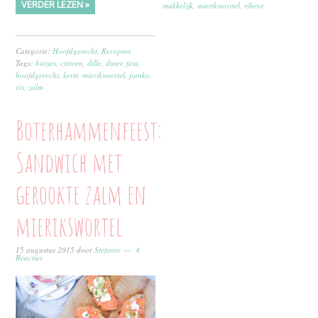
VERDER LEZEN »
makkelijk
,
mierikswortel
,
ribeye
Categorie:
Hoofdgerecht
,
Recepten
Tags:
bietjes
,
citroen
,
dille
,
diner
,
feta
,
hoofdgerecht
,
kerst
,
mierikswortel
,
panko
,
vis
,
zalm
Boterhammenfeest:
Sandwich met
gerookte zalm en
mierikswortel
15 augustus 2015
door
Stefanie
4
Reacties