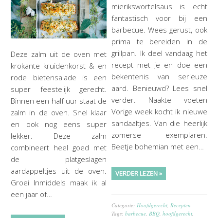
mierikswortelsaus is echt
fantastisch voor bij een
barbecue. Wees gerust, ook
prima te bereiden in de
grillpan. Ik deel vandaag het
Deze zalm uit de oven met
recept met je en doe een
krokante kruidenkorst & en
bekentenis van serieuze
rode bietensalade is een
aard. Benieuwd? Lees snel
super feestelijk gerecht.
verder. Naakte voeten
Binnen een half uur staat de
Vorige week kocht ik nieuwe
zalm in de oven. Snel klaar
sandaaltjes. Van die heerlijk
en ook nog eens super
zomerse exemplaren.
lekker. Deze zalm
Beetje bohemian met een…
combineert heel goed met
de platgeslagen
aardappeltjes uit de oven.
VERDER LEZEN »
Groei Inmiddels maak ik al
een jaar of…
Categorie:
Hoofdgerecht
,
Recepten
Tags:
barbecue
,
BBQ
,
hoofdgerecht
,