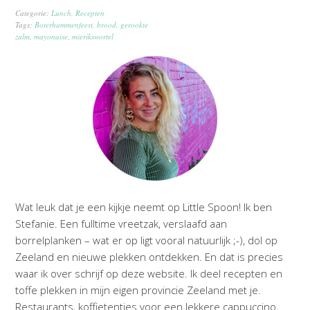
Categorie:
Lunch
,
Recepten
Tags:
Boterhammenfeest
,
brood
,
gerookte
zalm
,
mayonaise
,
mierikswortel
Wat leuk dat je een kijkje neemt op Little Spoon! Ik ben
Stefanie. Een fulltime vreetzak, verslaafd aan
borrelplanken – wat er op ligt vooral natuurlijk ;-), dol op
Zeeland en nieuwe plekken ontdekken. En dat is precies
waar ik over schrijf op deze website. Ik deel recepten en
toffe plekken in mijn eigen provincie Zeeland met je.
Restaurants, koffietentjes voor een lekkere cappuccino,