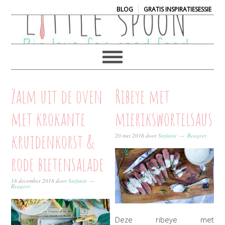
|
BLOG
GRATIS INSPIRATIESESSIE
Zalm uit de oven
Ribeye met
met krokante
mierikswortelsaus
kruidenkorst &
20 mei 2016
door
Stefanie
Reageer
rode bietensalade
18 december 2018
door
Stefanie
Reageer
Deze ribeye met