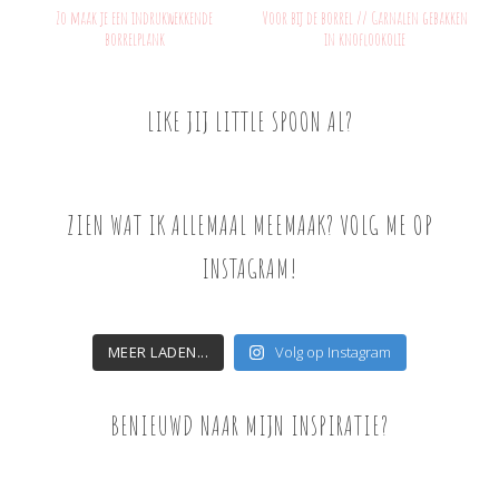
Zo maak je een indrukwekkende
Voor bij de borrel // Garnalen gebakken
borrelplank
in knoflookolie
LIKE JIJ LITTLE SPOON AL?
ZIEN WAT IK ALLEMAAL MEEMAAK? VOLG ME OP
INSTAGRAM!
MEER LADEN...
Volg op Instagram
BENIEUWD NAAR MIJN INSPIRATIE?