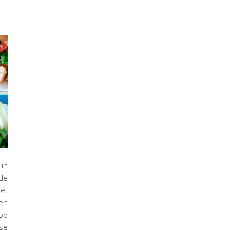
 in
de
et
en
 op
se