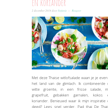
en koriander
2 december 2018
door
Stefanie
Reageer
Met deze Thaise witlofsalade waan je je even
het land van de glimlach. Ik combineerde 
witte groente, in een frisse salade, m
grapefruit, gebakken garnalen, kokos 
koriander. Benieuwd waar ik mijn inspiratie
deed? Lees snel verder. Pad thai De Thai