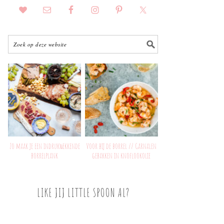
Zo maak je een indrukwekkende
Voor bij de borrel // Garnalen
borrelplank
gebakken in knoflookolie
LIKE JIJ LITTLE SPOON AL?