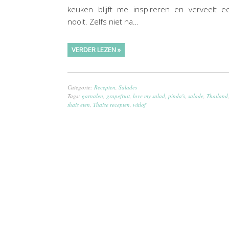
keuken blijft me inspireren en verveelt e
nooit. Zelfs niet na…
VERDER LEZEN »
Categorie:
Recepten
,
Salades
Tags:
garnalen
,
grapefruit
,
love my salad
,
pinda's
,
salade
,
Thailand
thais eten
,
Thaise recepten
,
witlof