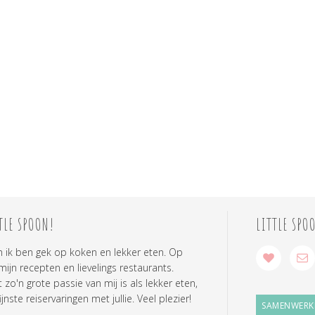
TLE SPOON!
LITTLE SPO
n ik ben gek op koken en lekker eten. Op
 mijn recepten en lievelings restaurants.
zo'n grote passie van mij is als lekker eten,
ijnste reiservaringen met jullie. Veel plezier!
SAMENWERK