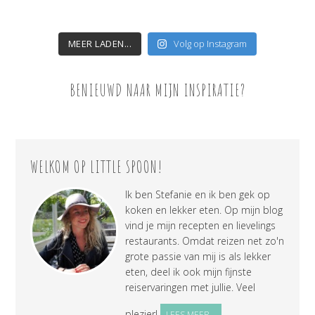
MEER LADEN...
Volg op Instagram
BENIEUWD NAAR MIJN INSPIRATIE?
WELKOM OP LITTLE SPOON!
Ik ben Stefanie en ik ben gek op
koken en lekker eten. Op mijn blog
vind je mijn recepten en lievelings
restaurants. Omdat reizen net zo'n
grote passie van mij is als lekker
eten, deel ik ook mijn fijnste
reiservaringen met jullie. Veel
plezier!
LEES MEER...