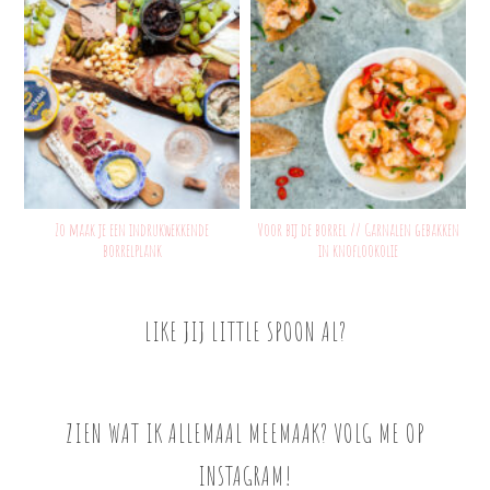
Zo maak je een indrukwekkende
Voor bij de borrel // Garnalen gebakken
borrelplank
in knoflookolie
LIKE JIJ LITTLE SPOON AL?
ZIEN WAT IK ALLEMAAL MEEMAAK? VOLG ME OP
INSTAGRAM!