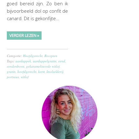
goed bereid zijn. Zo ben ik
bijvoorbeeld dol op confit de
canard. Dit is gekonfijte…
VERDER LEZEN »
Categorie:
Hoofdgerecht
,
Recepten
Tags:
aardappek
,
aardappelgratin
,
eend
,
eendenborst
,
gekarameliseerde witlof
,
gratin
,
hoofdgerecht
,
kerst
,
knolselderij
,
portsaus
,
witlof