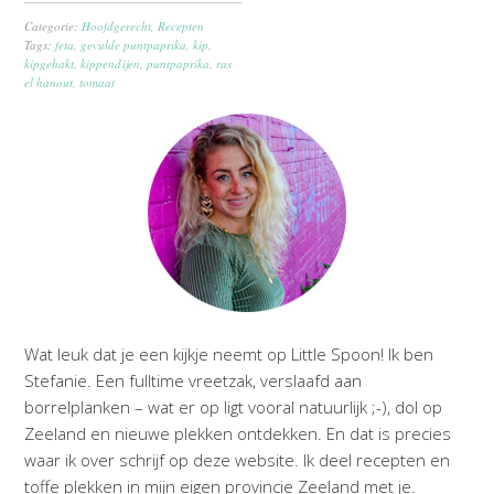
Categorie:
Hoofdgerecht
,
Recepten
Tags:
feta
,
gevulde puntpaprika
,
kip
,
kipgehakt
,
kippendijen
,
puntpaprika
,
ras
el hanout
,
tomaat
Wat leuk dat je een kijkje neemt op Little Spoon! Ik ben
Stefanie. Een fulltime vreetzak, verslaafd aan
borrelplanken – wat er op ligt vooral natuurlijk ;-), dol op
Zeeland en nieuwe plekken ontdekken. En dat is precies
waar ik over schrijf op deze website. Ik deel recepten en
toffe plekken in mijn eigen provincie Zeeland met je.