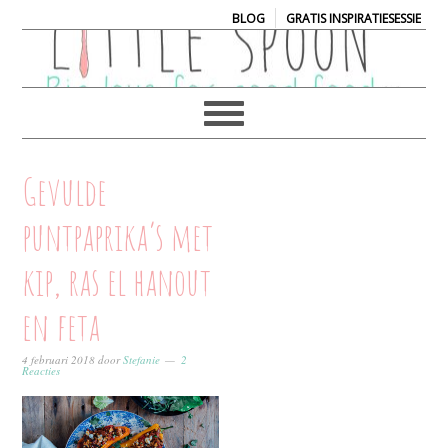
|
BLOG
GRATIS INSPIRATIESESSIE
Gevulde
puntpaprika’s met
kip, ras el hanout
en feta
4 februari 2018
door
Stefanie
2
Reacties