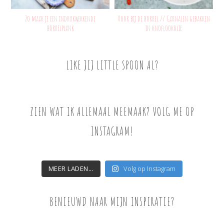
Zo maak je een indrukwekkende
Voor bij de borrel // Garnalen gebakken
borrelplank
in knoflookolie
LIKE JIJ LITTLE SPOON AL?
ZIEN WAT IK ALLEMAAL MEEMAAK? VOLG ME OP
INSTAGRAM!
MEER LADEN...
Volg op Instagram
BENIEUWD NAAR MIJN INSPIRATIE?