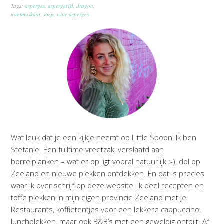
Tags:
asperges
,
aspergetijd
,
dragon
,
nootmuskaat
,
soep
,
witte asperges
Wat leuk dat je een kijkje neemt op Little Spoon! Ik ben
Stefanie. Een fulltime vreetzak, verslaafd aan
borrelplanken – wat er op ligt vooral natuurlijk ;-), dol op
Zeeland en nieuwe plekken ontdekken. En dat is precies
waar ik over schrijf op deze website. Ik deel recepten en
toffe plekken in mijn eigen provincie Zeeland met je.
Restaurants, koffietentjes voor een lekkere cappuccino,
lunchplekken, maar ook B&B’s met een geweldig ontbijt. Af