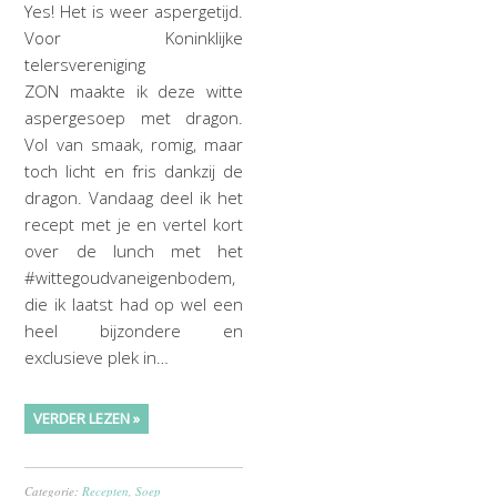
Yes! Het is weer aspergetijd.
Voor Koninklijke
telersvereniging
ZON maakte ik deze witte
aspergesoep met dragon.
Vol van smaak, romig, maar
toch licht en fris dankzij de
dragon. Vandaag deel ik het
recept met je en vertel kort
over de lunch met het
#wittegoudvaneigenbodem,
die ik laatst had op wel een
heel bijzondere en
exclusieve plek in…
VERDER LEZEN »
Categorie:
Recepten
,
Soep