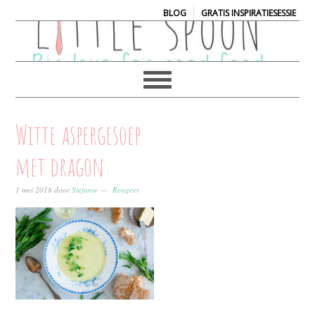
|
BLOG
GRATIS INSPIRATIESESSIE
Witte aspergesoep
met dragon
1 mei 2018
door
Stefanie
Reageer