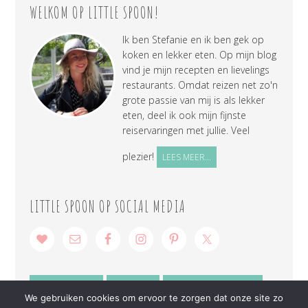
WELKOM OP LITTLE SPOON!
Ik ben Stefanie en ik ben gek op
koken en lekker eten. Op mijn blog
vind je mijn recepten en lievelings
restaurants. Omdat reizen net zo'n
grote passie van mij is als lekker
eten, deel ik ook mijn fijnste
reiservaringen met jullie. Veel
plezier!
LEES MEER...
LITTLE SPOON OP SOCIAL MEDIA
SAMENWERKEN
CONTACT
PRIVACY VERKLARING
We gebruiken cookies om ervoor te zorgen dat onze site zo