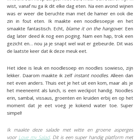
wist, vanaf nu ga ik dit elke dag eten. Na een avond wijnen
was er weer die beruchte man met de hamer en ook die
zin in fout eten. Ik maakte een noodlesoepje en het
smaakte fantastisch. Echt,
blame it on the hangover
. Een
dag later deed ik nog een poging. Nam een hap, trok een
gezicht en… nou ja je snapt wel wat er gebeurde. Dit was
de laatste keer dat ik deze meuk eet.
Het idee is leuk en noodlesoep en noodles sowieso, zijn
lekker. Daarom maakte ik zelf
instant noodles
. Alleen dan
net even anders. Thuis eet je het uit een kom, maar als je
het meeneemt als lunch, is een weckpot handig. Noodles
erin, sambal, vissaus, groenten en kruiden erbij en op het
moment dat je eet voeg je kokend water toe. Super
simpel!
Ik maakte deze salade met witte en groene asperges
voor
Love my Salad
. Dit is een super handig platform met