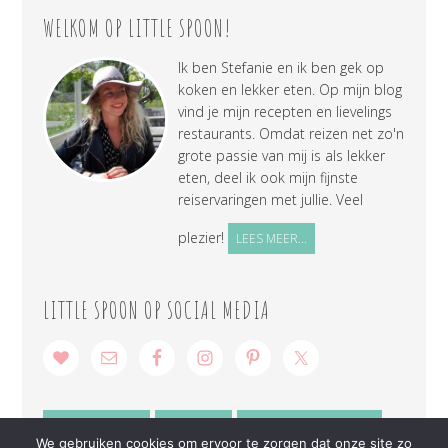
WELKOM OP LITTLE SPOON!
Ik ben Stefanie en ik ben gek op
koken en lekker eten. Op mijn blog
vind je mijn recepten en lievelings
restaurants. Omdat reizen net zo'n
grote passie van mij is als lekker
eten, deel ik ook mijn fijnste
reiservaringen met jullie. Veel
plezier!
LEES MEER...
LITTLE SPOON OP SOCIAL MEDIA
SAMENWERKEN
CONTACT
PRIVACY VERKLARING
We gebruiken cookies om ervoor te zorgen dat onze site zo