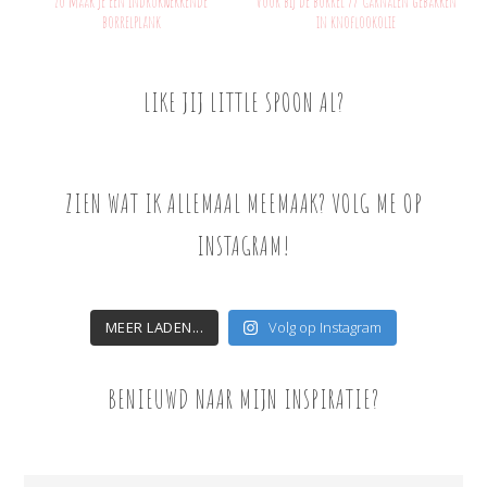
Zo maak je een indrukwekkende
Voor bij de borrel // Garnalen gebakken
borrelplank
in knoflookolie
LIKE JIJ LITTLE SPOON AL?
ZIEN WAT IK ALLEMAAL MEEMAAK? VOLG ME OP
INSTAGRAM!
MEER LADEN...
Volg op Instagram
BENIEUWD NAAR MIJN INSPIRATIE?