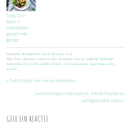
Sang Choi
Baos //
slablaadjes
gevuld met
gehakt
Categorie:
Hoofdgerecht
,
Lunch
,
Recepten
,
Soep
Tags:
bimi
,
edamame
,
instant noodles
,
koriander
,
lente-ui
,
makkelijk
,
makkelijke
meeneemlunch
,
noodles
,
sambal
,
shiitake
,
snel
,
sojaboontjes
,
sugar snaps
,
udon
noodles
« Dutch baby met verse aardbeien
Lentestamppot met paksoi, crème fraiche en
zachtgekookte eitjes »
GEEF EEN REACTIE