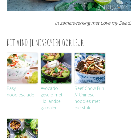
In samenwerking met Love my Salad.
DIT VIND JE MISSCHIEN OOK LEUK
Easy
Avocado
Beef Chow Fun
noodlesalade
gevuld met
// Chinese
Hollandse
noodles met
garnalen
biefstuk