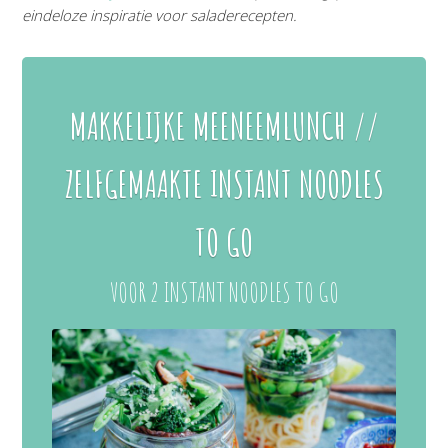
eindeloze inspiratie voor saladerecepten.
MAKKELIJKE MEENEEMLUNCH //
ZELFGEMAAKTE INSTANT NOODLES
TO GO
VOOR 2 INSTANT NOODLES TO GO