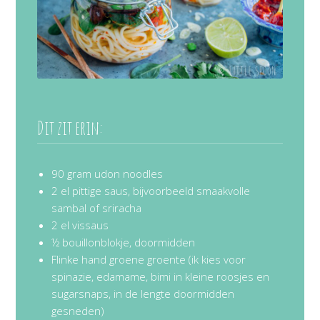
Dit zit erin:
90 gram udon noodles
2 el pittige saus, bijvoorbeeld smaakvolle
sambal of sriracha
2 el vissaus
½ bouillonblokje, doormidden
Flinke hand groene groente (ik kies voor
spinazie, edamame, bimi in kleine roosjes en
sugarsnaps, in de lengte doormidden
gesneden)