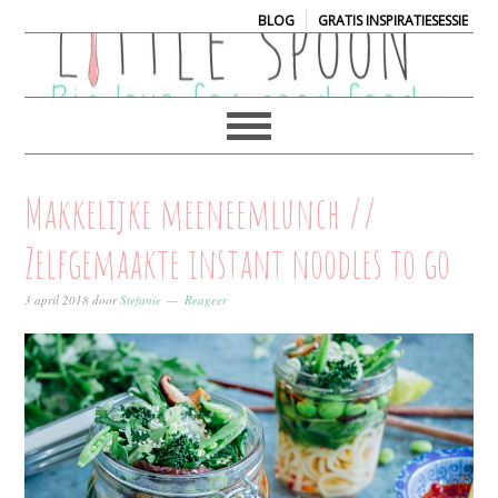
|
BLOG
GRATIS INSPIRATIESESSIE
Makkelijke meeneemlunch //
Zelfgemaakte instant noodles to go
3 april 2018
door
Stefanie
Reageer