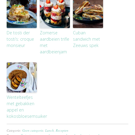
De tosti der
Zomerse
Cuban
tosti’s: croque
aardbeien trifle
sandwich met
monsieur
met
Zeeuws spek
aardbeienjam
Wentelteefjes
met gebakken
appel en
kokosbloesemsuiker
Categorie:
Geen categorie
,
Lunch
,
Recepten