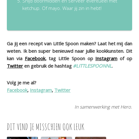
Snijd doormidden en serveer eventueel met
ketchup. Of mayo. Waar jij zin in hebt!
Ga jij een recept van Little Spoon maken? Laat het mij dan
weten. Ik ben super benieuwd naar jullie kookkunsten. Dit
kan via
Facebook
, tag Little Spoon op
Instagram
of op
Twitter
en gebruik de hashtag
#LITTLESPOONNL
.
Volg je me al?
Facebook
,
Instagram
,
Twitter
In samenwerking met Hero.
DIT VIND JE MISSCHIEN OOK LEUK