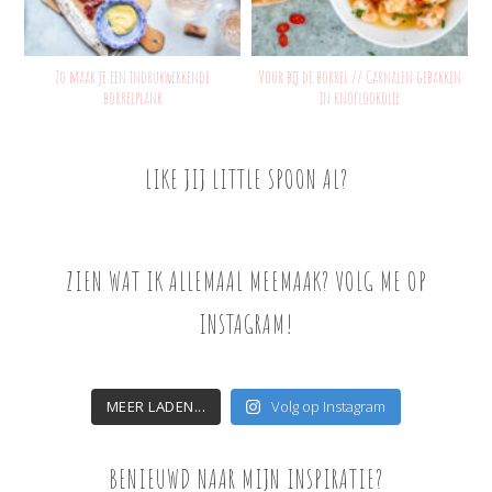
Zo maak je een indrukwekkende
Voor bij de borrel // Garnalen gebakken
borrelplank
in knoflookolie
LIKE JIJ LITTLE SPOON AL?
ZIEN WAT IK ALLEMAAL MEEMAAK? VOLG ME OP
INSTAGRAM!
MEER LADEN...
Volg op Instagram
BENIEUWD NAAR MIJN INSPIRATIE?