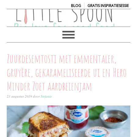
|
BLOG
GRATIS INSPIRATIESESSIE
Zuurdesemtosti met emmentaler,
gruyère, gekarameliseerde ui en Hero
Minder Zoet aardbeienjam
23 augustus 2019
door
Stefanie