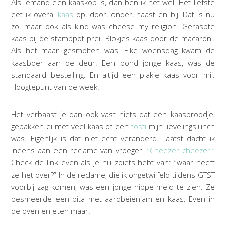
Als iemand een kaaskop is, dan ben ik het wel. Het liefste
eet ik overal
kaas
op, door, onder, naast en bij. Dat is nu
zo, maar ook als kind was cheese my religion. Geraspte
kaas bij de stamppot prei. Blokjes kaas door de macaroni.
Als het maar gesmolten was. Elke woensdag kwam de
kaasboer aan de deur. Een pond jonge kaas, was de
standaard bestelling. En altijd een plakje kaas voor mij.
Hoogtepunt van de week.
Het verbaast je dan ook vast niets dat een kaasbroodje,
gebakken ei met veel kaas of een
tosti
mijn lievelingslunch
was. Eigenlijk is dat niet echt veranderd. Laatst dacht ik
ineens aan een reclame van vroeger.
“Cheezer cheezer.”
Check de link even als je nu zoiets hebt van: “waar heeft
ze het over?” In de reclame, die ik ongetwijfeld tijdens GTST
voorbij zag komen, was een jonge hippe meid te zien. Ze
besmeerde een pita met aardbeienjam en kaas. Even in
de oven en eten maar.