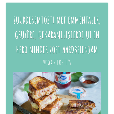
ZUURDESEMTOSTI MET EMMENTALER,
GRUYÈRE, GEKARAMELISEERDE UI EN
HERO MINDER ZOET AARDBEIENJAM
VOOR 2 TOSTI’S