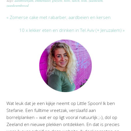
Tags:
aardbeienjam
,
emmentaler
,
gruyere
,
hero
,
lunch
,
tosti
,
zuurdesem
,
zuurdesembrood
« Zomerse cake met rabarber, aardbeien en kersen
10 x lekker eten en drinken in Tel Aviv (+ Jeruzalem) »
Wat leuk dat je een kijkje neemt op Little Spoon! Ik ben
Stefanie. Een fulltime vreetzak, verslaafd aan
borrelplanken – wat er op ligt vooral natuurlijk ;-), dol op
Zeeland en nieuwe plekken ontdekken. En dat is precies