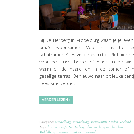
Bij De Herberg in Middelburg waan je je even
oma’s woonkamer. Voor mij is het e
schatkamer. Alles vind ik even tof. Plof hier n
voor de lunch, borrel of diner. In de win
warm bij de haard en in de zomer of h
gezellige terras. Benieuwd naar dit leuke tent
Lees snel verder….
VERDER LEZEN »
Categorie:
Middelburg
,
Middelburg
,
Restaurants
,
Steden
,
Zeeland
Tags:
borrelen
,
café
,
De Herberg
,
dineren
,
hotspots
,
lunchen
,
Middelburg
,
restaurant
,
uit eten
,
zeeland