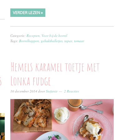
VERDER LEZEN »
Categorie:
Recepten
,
Voor bij de borrel
Tags:
Borrelhappen
,
gehaktballetjes
,
tapas
,
tomaat
Hemels karamel toetje met
s
Lonka fudge
10 december 2014
door
Stefanie
2 Reacties