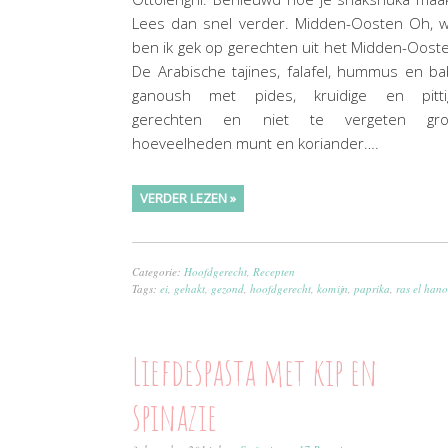
Lees dan snel verder. Midden-Oosten Oh, w
ben ik gek op gerechten uit het Midden-Oost
De Arabische tajines, falafel, hummus en b
ganoush met pides, kruidige en pitti
gerechten en niet te vergeten gro
hoeveelheden munt en koriander….
VERDER LEZEN »
Categorie:
Hoofdgerecht
,
Recepten
Tags:
ei
,
gehakt
,
gezond
,
hoofdgerecht
,
komijn
,
paprika
,
ras el hano
Liefdespasta met kip en
spinazie