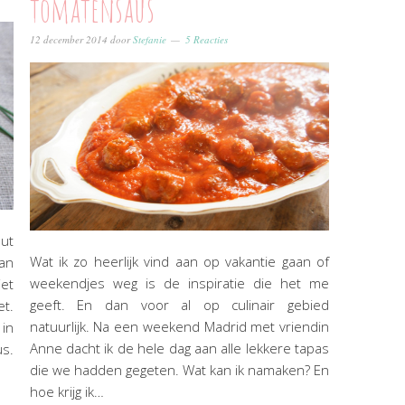
tomatensaus
12 december 2014
door
Stefanie
5 Reacties
ut
Wat ik zo heerlijk vind aan op vakantie gaan of
an
weekendjes weg is de inspiratie die het me
iet
geeft. En dan voor al op culinair gebied
et.
natuurlijk. Na een weekend Madrid met vriendin
 in
Anne dacht ik de hele dag aan alle lekkere tapas
us.
die we hadden gegeten. Wat kan ik namaken? En
hoe krijg ik…