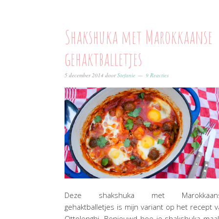
Shakshuka met Marokkaanse
gehaktballetjes
5 december 2014
door
Stefanie
9 Reacties
Deze shakshuka met Marokkaan
gehaktballetjes is mijn variant op het recept 
Ottolenghi. Benieuwd hoe je shakshuka maa