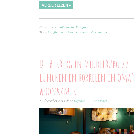
VERDER LEZEN »
Categorie:
Hoofdgerecht
,
Recepten
Tags:
hoofdgerecht
,
kerst
,
paddenstoelen
,
ragout
De Herberg in Middelburg //
lunchen en borrelen in oma’
woonkamer
11 december 2014
door
Stefanie
10 Reacties