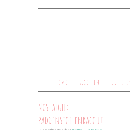
Home
Recepten
Uit ete
Nostalgie:
paddenstoelenragout
13 december 2014
door
Stefanie
9 Reacties