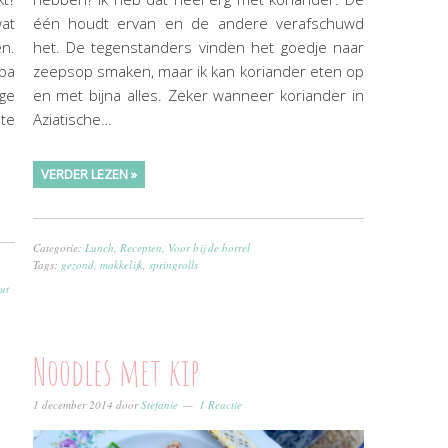
at
één houdt ervan en de andere verafschuwd
en.
het. De tegenstanders vinden het goedje naar
aba
zeepsop smaken, maar ik kan koriander eten op
ge
en met bijna alles. Zeker wanneer koriander in
te
Aziatische…
VERDER LEZEN »
Categorie:
Lunch
,
Recepten
,
Voor bij de borrel
Tags:
gezond
,
makkelijk
,
springrolls
ut
Noodles met kip
1 december 2014
door
Stefanie
1 Reactie