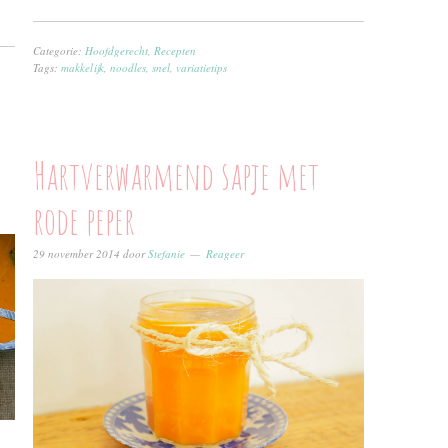
Categorie:
Hoofdgerecht
,
Recepten
Tags:
makkelijk
,
noodles
,
snel
,
variatietips
Hartverwarmend sapje met
rode peper
29 november 2014
door
Stefanie
Reageer