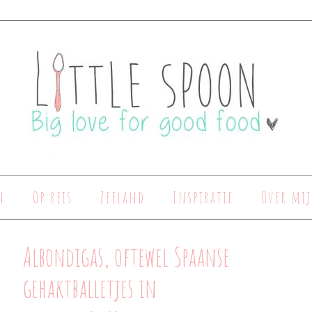
n
Op reis
Zeeland
Inspiratie
Over mij
Albondigas, oftewel Spaanse
gehaktballetjes in