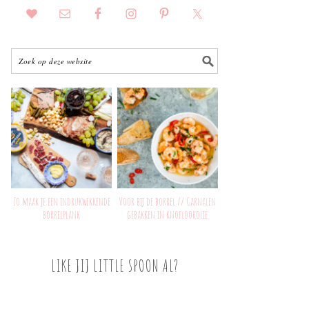
Zo maak je een indrukwekkende
Voor bij de borrel // Garnalen
borrelplank
gebakken in knoflookolie
LIKE JIJ LITTLE SPOON AL?