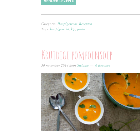
VERDER LEZEN »
Categorie:
Hoofdgerecht
,
Recepten
Tags:
hoofdgerecht
,
kip
,
pasta
Kruidige pompoensoep
30 november 2014
door
Stefanie
6 Reacties