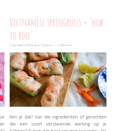
Vietnamese springrolls + ‘how
to roll’
3 december 2014
door
Stefanie
4 Reacties
se
Ken je dat? Van die ingrediënten of gerechten
van
die een soort verslavende werking op je
kt?
hebben? Ik heb dat heel erg met koriander. De