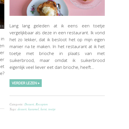
Lang lang geleden at ik eens een toetje
vergelijkbaar als deze in een restaurant. Ik vond
 in
het zo lekker, dat ik besloot het op mijn eigen
en
manier na te maken. In het restaurant at ik het
eer
toetje met brioche in plaats van met
ter
suikerbrood, maar omdat ik suikerbrood
et
eigenlijk veel liever eet dan brioche, heeft…
je?
VERDER LEZEN »
Categorie:
Dessert
,
Recepten
Tags:
dessert
,
karamel
,
kerst
,
toetje