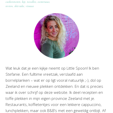
cashewnoten
,
kip
,
noodles
,
oestersaus
,
review
,
shii-take
,
vissaus
Wat leuk dat je een kijkje neemt op Little Spoon! Ik ben
Stefanie. Een fulltime vreetzak, verslaafd aan
borrelplanken – wat er op ligt vooral natuurlijk ;-), dol op
Zeeland en nieuwe plekken ontdekken. En dat is precies
waar ik over schrijf op deze website. Ik deel recepten en
toffe plekken in mijn eigen provincie Zeeland met je.
Restaurants, koffietentjes voor een lekkere cappuccino,
lunchplekken, maar ook B&B’s met een geweldig ontbijt. Af