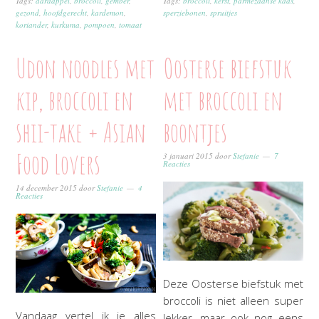
Tags:
aardappel
,
broccoli
,
gember
,
Tags:
broccoli
,
kerst
,
parmezaanse kaas
,
gezond
,
hoofdgerecht
,
kardemon
,
sperziebonen
,
spruitjes
koriander
,
kurkuma
,
pompoen
,
tomaat
Udon noodles met
Oosterse biefstuk
kip, broccoli en
met broccoli en
shii-take + Asian
boontjes
Food Lovers
3 januari 2015
door
Stefanie
7
Reacties
14 december 2015
door
Stefanie
4
Reacties
Deze Oosterse biefstuk met
broccoli is niet alleen super
Vandaag vertel ik je alles
lekker, maar ook nog eens