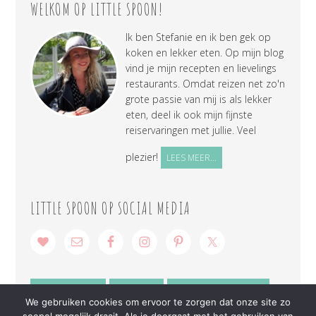
WELKOM OP LITTLE SPOON!
Ik ben Stefanie en ik ben gek op
koken en lekker eten. Op mijn blog
vind je mijn recepten en lievelings
restaurants. Omdat reizen net zo'n
grote passie van mij is als lekker
eten, deel ik ook mijn fijnste
reiservaringen met jullie. Veel
plezier!
LEES MEER...
LITTLE SPOON OP SOCIAL MEDIA
SAMENWERKEN
CONTACT
PRIVACY VERKLARING
We gebruiken cookies om ervoor te zorgen dat onze site zo