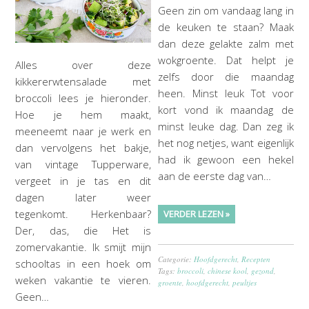
Geen zin om vandaag lang in
de keuken te staan? Maak
dan deze gelakte zalm met
wokgroente. Dat helpt je
Alles over deze
zelfs door die maandag
kikkererwtensalade met
heen. Minst leuk Tot voor
broccoli lees je hieronder.
kort vond ik maandag de
Hoe je hem maakt,
minst leuke dag. Dan zeg ik
meeneemt naar je werk en
het nog netjes, want eigenlijk
dan vervolgens het bakje,
had ik gewoon een hekel
van vintage Tupperware,
aan de eerste dag van…
vergeet in je tas en dit
dagen later weer
tegenkomt. Herkenbaar?
VERDER LEZEN »
Der, das, die Het is
zomervakantie. Ik smijt mijn
Categorie:
Hoofdgerecht
,
Recepten
schooltas in een hoek om
Tags:
broccoli
,
chinese kool
,
gezond
,
weken vakantie te vieren.
groente
,
hoofdgerecht
,
peultjes
Geen…