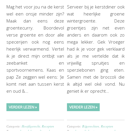
Mag het voor jou na de kerst
Serveer bij je kerstdiner ook
wel een onsje minder zijn?
wat heerlijke groene
Maak dan eens deze
wintergroente. Deze
groentecurry. Boordevol
groentjes zijn net even
verse groente en door alle
anders en daarom ook zo
specerijen ook nog eens
mega lekker. Gek Vroeger
heerlijk verwarmend. Vertel
had ik je voor gek verklaard
ik je direct mijn ontbijt van
als je me vertelde dat ik
zeebanket en
vrijwillig spruitjes en
sportvoornemens. Kaas en
sperziebonen ging eten.
pap Ze zeggen wel eens: ‘Je
Samen met de broccoli die
komt niet aan tussen kerst
ik altijd wel oké vond. Nu
en oud &…
geniet ik er oprecht…
VERDER LEZEN »
VERDER LEZEN »
Categorie:
Hoofdgerecht
,
Recepten
Categorie:
Bijgerechten
,
Recepten