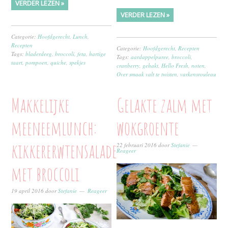
VERDER LEZEN »
VERDER LEZEN »
Categorie:
Hoofdgerecht
,
Lunch
,
Recepten
Categorie:
Hoofdgerecht
,
Recepten
Tags:
bladerdeeg
,
broccoli
,
feta
,
hartige
Tags:
aardappelpuree
,
broccoli
,
taart
,
pompoen
,
quiche
,
spekjes
cranberry
,
gehakt
,
Hello Fresh
,
noten
,
Over smaak valt te twisten
,
varkensrouleau
Makkelijke
Gelakte zalm met
meeneemlunch:
wokgroente
kikkererwtensalade
22 februari 2016
door
Stefanie
Reageer
met broccoli
19 april 2016
door
Stefanie
Reageer