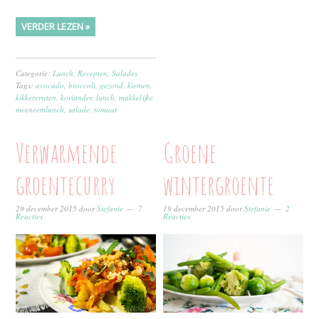
VERDER LEZEN »
Categorie:
Lunch
,
Recepten
,
Salades
Tags:
avocado
,
broccoli
,
gezond
,
kiemen
,
kikkererwten
,
koriander
,
lunch
,
makkelijke
meeneemlunch
,
salade
,
tomaat
Verwarmende
Groene
groentecurry
wintergroente
29 december 2015
door
Stefanie
7
19 december 2015
door
Stefanie
2
Reacties
Reacties