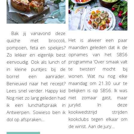
Bak jij vanavond deze
Het is alweer een paar
quiche met broccoli,
maanden geleden dat ik de
pompoen, feta en spekjes?
opnames van het SBS6
Zo lekker en eigenlijk best
programma ‘Over smaak valt
eenvoudig. Ook als lunch of
te twisten’ mocht bij
in kleine puntjes bij de
wonen. Wat nu nog elke
borrel een aanrader.
maandag om 21.30 uur te
Benieuwd naar het recept?
bekijken is op SBS6. Ik was
Lees snel verder. Happy kid
niet zomaar gast, maar
Nog niet zo lang geleden had
jurylid. In deze
ik een lunchafspraak in
kookwedstrijd strijden
Antwerpen. Sowieso ben ik
kookclubs tegen elkaar om
dol op afspraken…
de winst. Aan de jury…