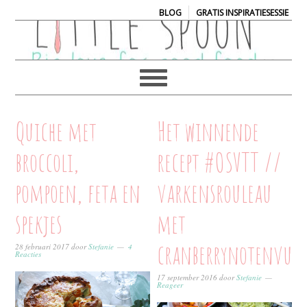
|
BLOG
GRATIS INSPIRATIESESSIE
Quiche met
Het winnende
broccoli,
recept #OSVTT //
pompoen, feta en
varkensrouleau
spekjes
met
cranberrynotenvull
28 februari 2017
door
Stefanie
4
Reacties
17 september 2016
door
Stefanie
Reageer