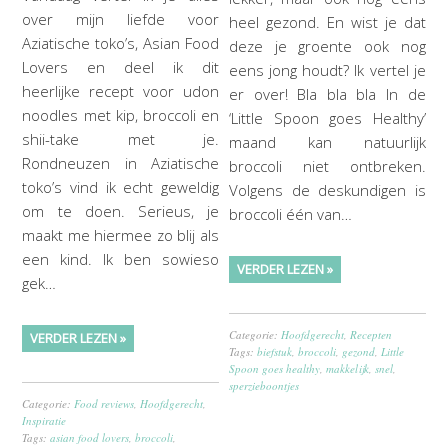
over mijn liefde voor
heel gezond. En wist je dat
Aziatische toko’s, Asian Food
deze je groente ook nog
Lovers en deel ik dit
eens jong houdt? Ik vertel je
heerlijke recept voor udon
er over! Bla bla bla In de
noodles met kip, broccoli en
‘Little Spoon goes Healthy’
shii-take met je.
maand kan natuurlijk
Rondneuzen in Aziatische
broccoli niet ontbreken.
toko’s vind ik echt geweldig
Volgens de deskundigen is
om te doen. Serieus, je
broccoli één van…
maakt me hiermee zo blij als
een kind. Ik ben sowieso
VERDER LEZEN »
gek…
Categorie:
Hoofdgerecht
,
Recepten
VERDER LEZEN »
Tags:
biefstuk
,
broccoli
,
gezond
,
Little
Spoon goes healthy
,
makkelijk
,
snel
,
sperzieboontjes
Categorie:
Food reviews
,
Hoofdgerecht
,
Inspiratie
Tags:
asian food lovers
,
broccoli
,