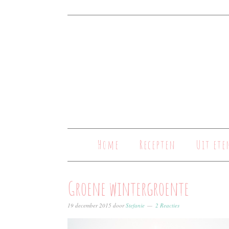
Home
Recepten
Uit ete
Groene wintergroente
19 december 2015
door
Stefanie
2 Reacties