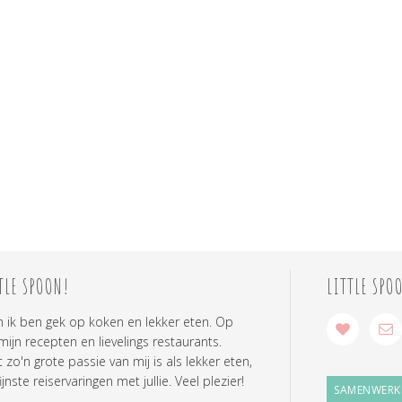
TLE SPOON!
LITTLE SPO
n ik ben gek op koken en lekker eten. Op
 mijn recepten en lievelings restaurants.
zo'n grote passie van mij is als lekker eten,
ijnste reiservaringen met jullie. Veel plezier!
SAMENWERK