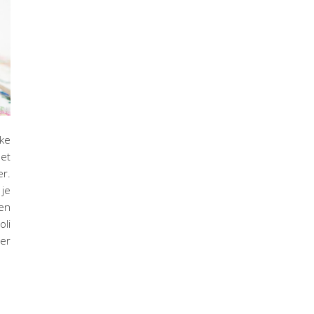
ke
net
r.
 je
en
oli
er