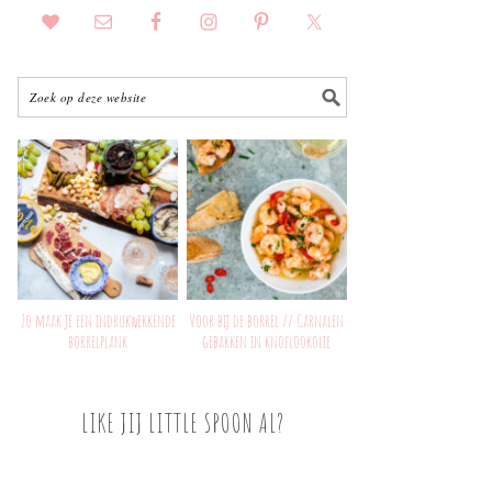
Zo maak je een indrukwekkende
Voor bij de borrel // Garnalen
borrelplank
gebakken in knoflookolie
LIKE JIJ LITTLE SPOON AL?