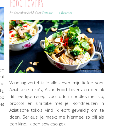
Food Lovers
14 december 2015
door
Stefanie
4 Reacties
Een
at
Vandaag vertel ik je alles over mijn liefde voor
tie
Aziatische toko’s, Asian Food Lovers en deel ik
ig
dit heerlijke recept voor udon noodles met kip,
op
broccoli en shii-take met je. Rondneuzen in
het
Aziatische toko’s vind ik echt geweldig om te
doen. Serieus, je maakt me hiermee zo blij als
een kind. Ik ben sowieso gek…