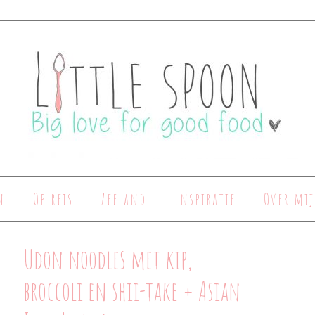
n
Op reis
Zeeland
Inspiratie
Over mij
Udon noodles met kip,
broccoli en shii-take + Asian