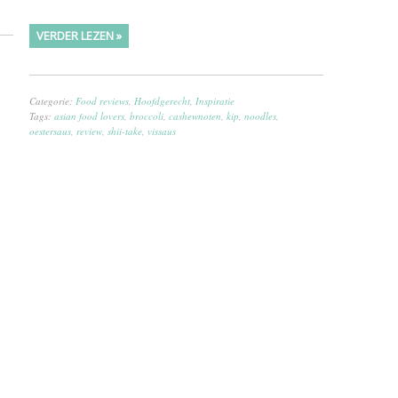
VERDER LEZEN »
Categorie:
Food reviews
,
Hoofdgerecht
,
Inspiratie
Tags:
asian food lovers
,
broccoli
,
cashewnoten
,
kip
,
noodles
,
oestersaus
,
review
,
shii-take
,
vissaus