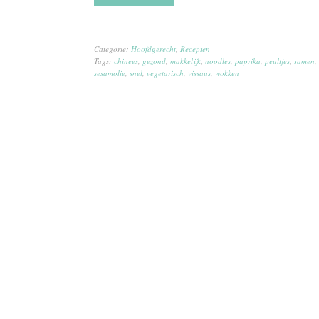
Categorie:
Hoofdgerecht
,
Recepten
Tags:
chinees
,
gezond
,
makkelijk
,
noodles
,
paprika
,
peultjes
,
ramen
,
sesamolie
,
snel
,
vegetarisch
,
vissaus
,
wokken