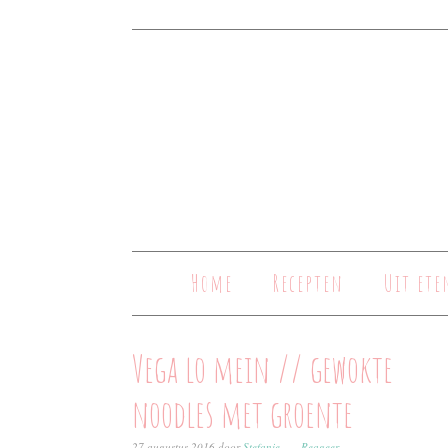
Home
Recepten
Uit ete
Vega lo mein // gewokte
noodles met groente
27 augustus 2016
door
Stefanie
Reageer