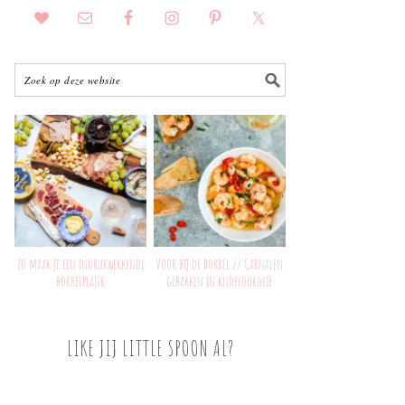
Zo maak je een indrukwekkende
Voor bij de borrel // Garnalen
borrelplank
gebakken in knoflookolie
LIKE JIJ LITTLE SPOON AL?