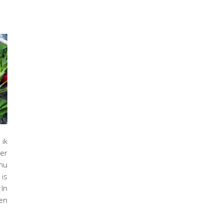
 ik
er
 nu
 is
 In
en