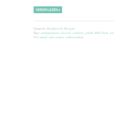
VERDER LEZEN »
Categorie:
Hoofdgerecht
,
Recepten
Tags:
aardappelpuree
,
broccoli
,
cranberry
,
gehakt
,
Hello Fresh
,
not
Over smaak valt te twisten
,
varkensrouleau