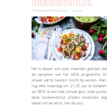
cranberrynotenvulling
17 september 2016
door
Stefanie
Reageer
Het is alweer een paar maanden geleden dat
de opnames van het SBS6 programma ‘Ov
smaak valt te twisten’ mocht bij wonen. Wat
nog elke maandag om 21.30 uur te bekijken
op SBS6. Ik was niet zomaar gast, maar jurylid.
deze kookwedstrijd strijden kookclubs teg
elkaar om de winst. Aan de jury…