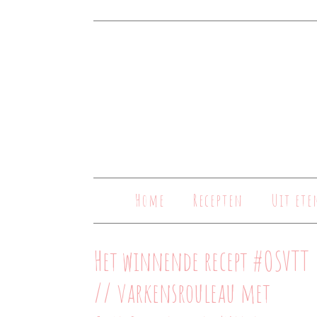
Home
Recepten
Uit ete
Het winnende recept #OSVTT
// varkensrouleau met