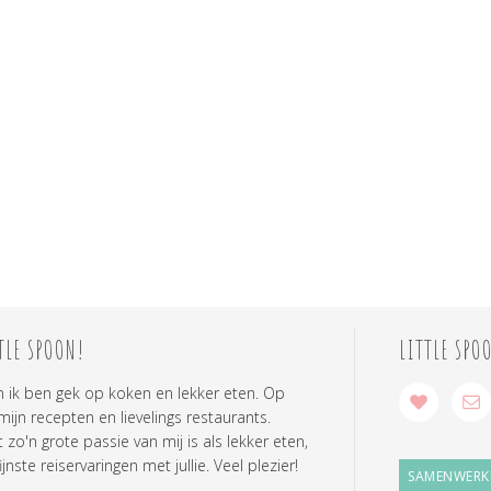
TLE SPOON!
LITTLE SPO
n ik ben gek op koken en lekker eten. Op
 mijn recepten en lievelings restaurants.
zo'n grote passie van mij is als lekker eten,
ijnste reiservaringen met jullie. Veel plezier!
SAMENWERK