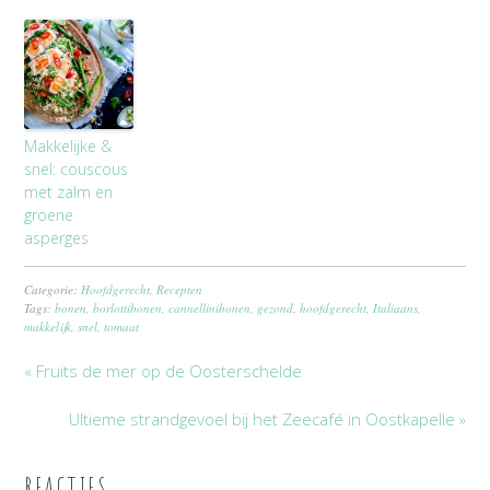
Makkelijke &
snel: couscous
met zalm en
groene
asperges
Categorie:
Hoofdgerecht
,
Recepten
Tags:
bonen
,
borlottibonen
,
cannellinibonen
,
gezond
,
hoofdgerecht
,
Italiaans
,
makkelijk
,
snel
,
tomaat
« Fruits de mer op de Oosterschelde
Ultieme strandgevoel bij het Zeecafé in Oostkapelle »
REACTIES