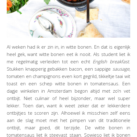
Al weken had ik er zin in, in witte bonen. En dat is eigenlijk
heel gek, want witte bonen eet ik nooit. Als student liet ik
me regelmatig verleiden tot een echt
English
breakfast
.
Stukken knapperig gebakken bacon, een sappige
sausage
,
tomaten en champignons even kort gegrild, tikkeltje taai wit
toast en een schep witte bonen in tomatensaus. Een
dagje winkelen in Amsterdam begon altijd met zo’n vet
ontbijt. Niet culinair of heel bijzonder, maar wel super
lekker. Toen dan, want ik weet zeker dat er lekkerdere
ontbijtjes te scoren zijn. Alhoewel ik misschien zelf eens
aan de slag moet met het pimpen van dit traditionele
ontbijt, maar goed, dit terzijde. De witte bonen in
tomatensaus liet ik steevast staan. Sowieso liet ik bonen