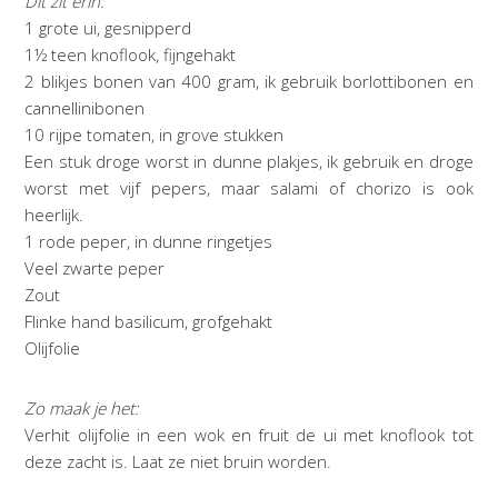
Dit zit erin:
1 grote ui, gesnipperd
1½ teen knoflook, fijngehakt
2 blikjes bonen van 400 gram, ik gebruik borlottibonen en
cannellinibonen
10 rijpe tomaten, in grove stukken
Een stuk droge worst in dunne plakjes, ik gebruik en droge
worst met vijf pepers, maar salami of chorizo is ook
heerlijk.
1 rode peper, in dunne ringetjes
Veel zwarte peper
Zout
Flinke hand basilicum, grofgehakt
Olijfolie
Zo maak je het:
Verhit olijfolie in een wok en fruit de ui met knoflook tot
deze zacht is. Laat ze niet bruin worden.