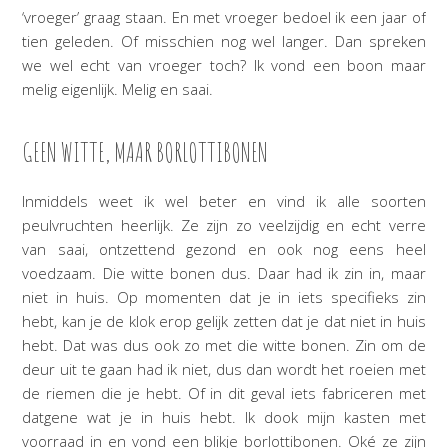
‘vroeger’ graag staan. En met vroeger bedoel ik een jaar of
tien geleden. Of misschien nog wel langer. Dan spreken
we wel echt van vroeger toch? Ik vond een boon maar
melig eigenlijk. Melig en saai.
GEEN WITTE, MAAR BORLOTTIBONEN
Inmiddels weet ik wel beter en vind ik alle soorten
peulvruchten heerlijk. Ze zijn zo veelzijdig en echt verre
van saai, ontzettend gezond en ook nog eens heel
voedzaam. Die witte bonen dus. Daar had ik zin in, maar
niet in huis. Op momenten dat je in iets specifieks zin
hebt, kan je de klok erop gelijk zetten dat je dat niet in huis
hebt. Dat was dus ook zo met die witte bonen. Zin om de
deur uit te gaan had ik niet, dus dan wordt het roeien met
de riemen die je hebt. Of in dit geval iets fabriceren met
datgene wat je in huis hebt. Ik dook mijn kasten met
voorraad in en vond een blikje borlottibonen. Oké ze zijn