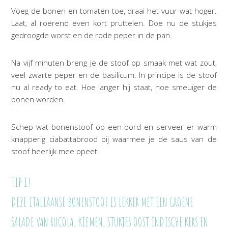
Voeg de bonen en tomaten toe, draai het vuur wat hoger.
Laat, al roerend even kort pruttelen. Doe nu de stukjes
gedroogde worst en de rode peper in de pan.
Na vijf minuten breng je de stoof op smaak met wat zout,
veel zwarte peper en de basilicum. In principe is de stoof
nu al ready to eat. Hoe langer hij staat, hoe smeuïger de
bonen worden.
Schep wat bonenstoof op een bord en serveer er warm
knapperig ciabattabrood bij waarmee je de saus van de
stoof heerlijk mee opeet.
TIP 1!
DEZE ITALIAANSE BONENSTOOF IS LEKKER MET EEN GROENE
SALADE VAN RUCOLA, KIEMEN, STUKJES OOST INDISCHE KERS EN