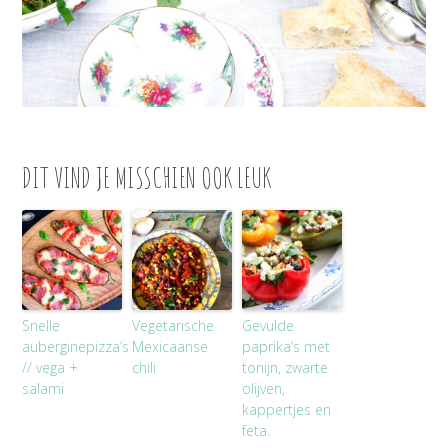
DIT VIND JE MISSCHIEN OOK LEUK
Snelle
Vegetarische
Gevulde
auberginepizza’s
Mexicaanse
paprika’s met
// vega +
chili
tonijn, zwarte
salami
olijven,
kappertjes en
feta.