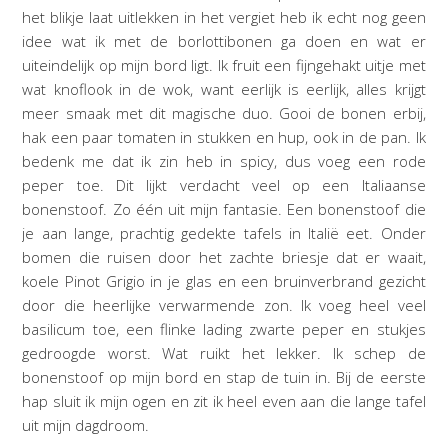
het blikje laat uitlekken in het vergiet heb ik echt nog geen
idee wat ik met de borlottibonen ga doen en wat er
uiteindelijk op mijn bord ligt. Ik fruit een fijngehakt uitje met
wat knoflook in de wok, want eerlijk is eerlijk, alles krijgt
meer smaak met dit magische duo. Gooi de bonen erbij,
hak een paar tomaten in stukken en hup, ook in de pan. Ik
bedenk me dat ik zin heb in spicy, dus voeg een rode
peper toe. Dit lijkt verdacht veel op een Italiaanse
bonenstoof. Zo één uit mijn fantasie. Een bonenstoof die
je aan lange, prachtig gedekte tafels in Italië eet. Onder
bomen die ruisen door het zachte briesje dat er waait,
koele Pinot Grigio in je glas en een bruinverbrand gezicht
door die heerlijke verwarmende zon. Ik voeg heel veel
basilicum toe, een flinke lading zwarte peper en stukjes
gedroogde worst. Wat ruikt het lekker. Ik schep de
bonenstoof op mijn bord en stap de tuin in. Bij de eerste
hap sluit ik mijn ogen en zit ik heel even aan die lange tafel
uit mijn dagdroom.