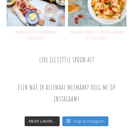
Zo maak je een indrukwekkende
Voor bij de borrel // Garnalen gebakken
borrelplank
in knoflookolie
LIKE JIJ LITTLE SPOON AL?
ZIEN WAT IK ALLEMAAL MEEMAAK? VOLG ME OP
INSTAGRAM!
MEER LADEN...
Volg op Instagram