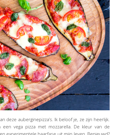
n deze auberginepizza’s. Ik beloof je, ze zijn heerlijk.
n een vega pizza met mozzarella. De kleur van de
en experimentele haarfase uit mijn leven. Benieuwd?