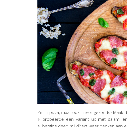
Zin in pizza, maar ook in iets gezonds? Maak da
Ik probeerde een variant uit met salami e
aubergine deed mij direct weer denken aan e