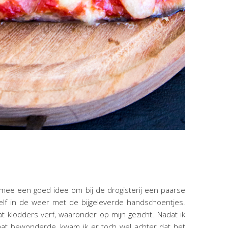
 mee een goed idee om bij de drogisterij een paarse
 zelf in de weer met de bijgeleverde handschoentjes.
 klodders verf, waaronder op mijn gezicht. Nadat ik
aat bewonderde, kwam ik er toch wel achter dat het