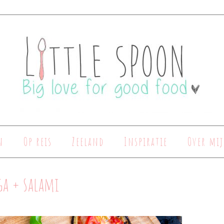
n
Op reis
Zeeland
Inspiratie
Over mij
ga + salami