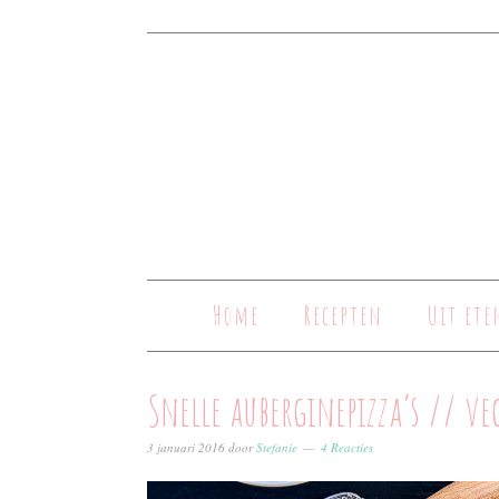
Home
Recepten
Uit ete
Snelle auberginepizza’s // ve
3 januari 2016
door
Stefanie
4 Reacties