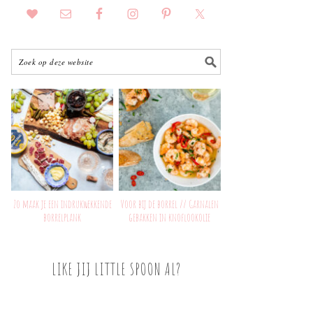
Zo maak je een indrukwekkende
Voor bij de borrel // Garnalen
borrelplank
gebakken in knoflookolie
LIKE JIJ LITTLE SPOON AL?