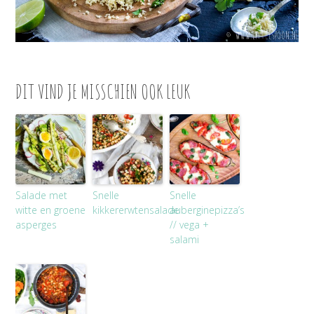
DIT VIND JE MISSCHIEN OOK LEUK
Salade met
Snelle
Snelle
witte en groene
kikkererwtensalade
auberginepizza’s
asperges
// vega +
salami