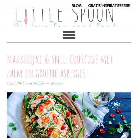
|
BLOG
GRATIS INSPIRATIESESSIE
Makkelijke & snel: couscous met
zalm en groene asperges
4 april 2016
door
Stefanie
Reageer