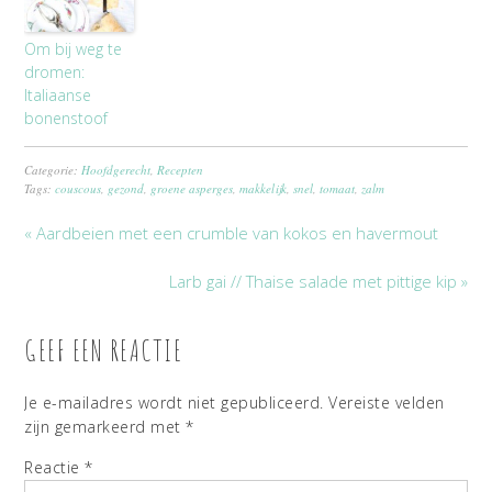
Om bij weg te
dromen:
Italiaanse
bonenstoof
Categorie:
Hoofdgerecht
,
Recepten
Tags:
couscous
,
gezond
,
groene asperges
,
makkelijk
,
snel
,
tomaat
,
zalm
« Aardbeien met een crumble van kokos en havermout
Larb gai // Thaise salade met pittige kip »
GEEF EEN REACTIE
Je e-mailadres wordt niet gepubliceerd.
Vereiste velden
zijn gemarkeerd met
*
Reactie
*