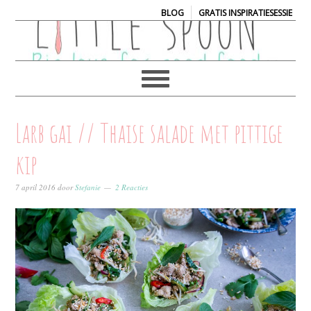
|
BLOG
GRATIS INSPIRATIESESSIE
Larb gai // Thaise salade met pittige
kip
7 april 2016
door
Stefanie
2 Reacties