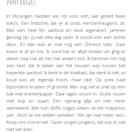
DOFFE OOGJES
In Vlissingen hadden we, tot voor kort, wel geteld twee
toko’s. Een Indische, die er al sinds mensenheugenis zit.
Met een heel fijn aanbod en lieve eigenaren. Jammer
genoeg zijn zij niet elke dag open. Ik stond voor een dichte
deur. En dan was er ook nog een Chinese toko. Daar
kwam ik af en toe. Ik vond het er altijd stinken en ging er
alleen naar toe als het niet anders kon. Ik herinner me nog
een keer dat ik lekker aan het neuzen was tussen het
beperkte aanbod. Ik keek in de koelkast, die denk ik niet zo
koud was als eigenlijk hoort, maar oké. Op zoek naar
bijzondere kruiden of groente. Mijn oog viel al snel op een
bak met krantenpapier. Daar lagen vissen in. Grote vissen
met kop en staart. Een slijmerig lijfje en niet meer
welriekend. Met hun doffe oogjes keken ze me hulpeloos
aan. Alsof ze me wilden vertellen: ‘We zijn niet meer vers.
Koop ons vooral niet.’ Geen zorgen jongens, dat was ik ook
niet van plan.