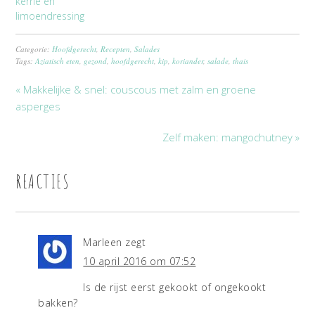
kerrie en
limoendressing
Categorie:
Hoofdgerecht
,
Recepten
,
Salades
Tags:
Aziatisch eten
,
gezond
,
hoofdgerecht
,
kip
,
koriander
,
salade
,
thais
« Makkelijke & snel: couscous met zalm en groene
asperges
Zelf maken: mangochutney »
REACTIES
Marleen
zegt
10 april 2016 om 07:52
Is de rijst eerst gekookt of ongekookt
bakken?