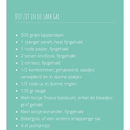
Dit zit in de larb gai:
500 gram kippendijen
1 stengel sereh, heel fijngehakt
1 rode peper, fijngehakt
2 tenen knoflook, fijngehakt
2 cm laos, fijngehakt
1/2 komkommer, gehalveerd, zaadjes
verwijderd en in dunne plakjes
1/2 rode ui, in dunne ringen
100 gr taugé
Klein bosje Thaise basilicum, enkel de blaadjes
grof gehakt
Klein bosje koriander, fijngehakt
IJsbergsla, of een andere knapperige sla
4 el jasmijnrijst