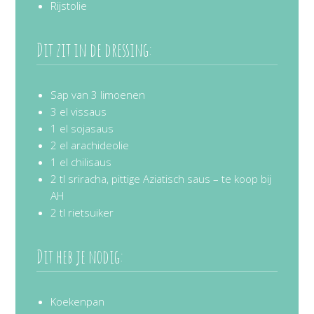
Rijstolie
Dit zit in de dressing:
Sap van 3 limoenen
3 el vissaus
1 el sojasaus
2 el arachideolie
1 el chilisaus
2 tl sriracha, pittige Aziatisch saus – te koop bij
AH
2 tl rietsuiker
Dit heb je nodig:
Koekenpan