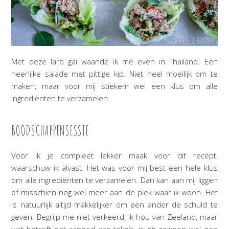
Met deze larb gai waande ik me even in Thailand. Een
heerlijke salade met pittige kip. Niet heel moeilijk om te
maken, maar voor mij stiekem wel een klus om alle
ingrediënten te verzamelen.
BOODSCHAPPENSESSIE
Voor ik je compleet lekker maak voor dit recept,
waarschuw ik alvast. Het was voor mij best een hele klus
om alle ingrediënten te verzamelen. Dan kan aan mij liggen
of misschien nog wel meer aan de plek waar ik woon. Het
is natuurlijk altijd makkelijker om een ander de schuld te
geven. Begrijp me niet verkeerd, ik hou van Zeeland, maar
wat betreft het aanbod aan toko’s, is dit gewoon wel een