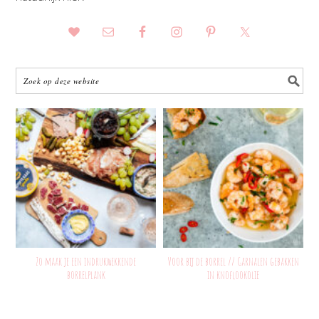
Zo maak je een indrukwekkende
Voor bij de borrel // Garnalen gebakken
borrelplank
in knoflookolie