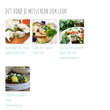
DIT VIND JE MISSCHIEN OOK LEUK
Springrolls met
Caesar salad
Spinaziesalade
geplozen kip
met kip
met kip en
kikkererwten
Linzensalade
met
bloemkool,