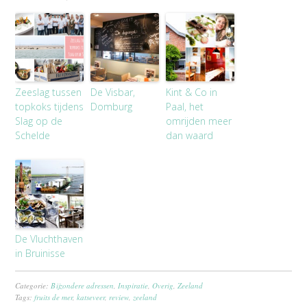
Zeeslag tussen
De Visbar,
Kint & Co in
topkoks tijdens
Domburg
Paal, het
Slag op de
omrijden meer
Schelde
dan waard
De Vluchthaven
in Bruinisse
Categorie:
Bijzondere adressen
,
Inspiratie
,
Overig
,
Zeeland
Tags:
fruits de mer
,
katseveer
,
review
,
zeeland