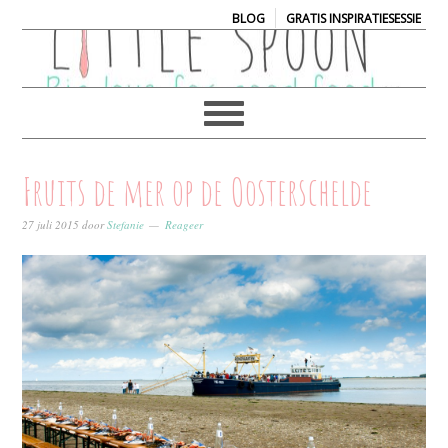
|
BLOG
GRATIS INSPIRATIESESSIE
Fruits de mer op de Oosterschelde
27 juli 2015
door
Stefanie
Reageer