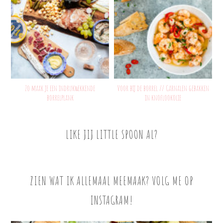
Zo maak je een indrukwekkende
Voor bij de borrel // Garnalen gebakken
borrelplank
in knoflookolie
LIKE JIJ LITTLE SPOON AL?
ZIEN WAT IK ALLEMAAL MEEMAAK? VOLG ME OP
INSTAGRAM!