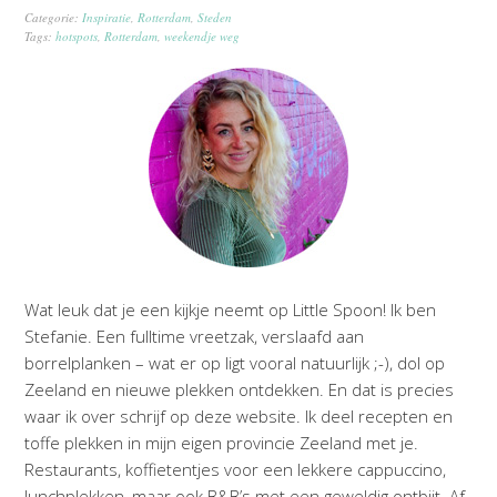
Categorie:
Inspiratie
,
Rotterdam
,
Steden
Tags:
hotspots
,
Rotterdam
,
weekendje weg
Wat leuk dat je een kijkje neemt op Little Spoon! Ik ben
Stefanie. Een fulltime vreetzak, verslaafd aan
borrelplanken – wat er op ligt vooral natuurlijk ;-), dol op
Zeeland en nieuwe plekken ontdekken. En dat is precies
waar ik over schrijf op deze website. Ik deel recepten en
toffe plekken in mijn eigen provincie Zeeland met je.
Restaurants, koffietentjes voor een lekkere cappuccino,
lunchplekken, maar ook B&B’s met een geweldig ontbijt. Af