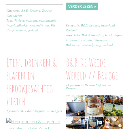
VERDER LEZEN »
Categorie:
B&B
,
Zeeland
,
Zeeuws-
Vlaanderen
Tags:
Turkeye
,
vakantie
,
vakantiehuis
,
Waterlandkerkje
,
weekendje weg
,
Wit
Categorie:
B&B
,
Landen
,
Nederland
,
Huisje Zeeland
,
zeeland
Zeeland
Tags:
b&b
,
Bed & breakfast
,
hotel
,
slapen
in zeeland
,
vakantie
,
Vlissingen
,
Walcheren
,
weekendje weg
,
zeeland
Eten, drinken &
B&B De Weide
slapen in
Wereld // Brugge
sprookjesachtig
11 januari 2016
door
Stefanie
Reageer
Zürich
2 januari 2017
door
Stefanie
Reageer