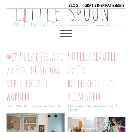
|
BLOG
GRATIS INSPIRATIESESSIE
Wit Huisje Zeeland
HOTELdeBEAUTEL
// Een huisje om
// Tof
verliefd op te
boetiekhotel in
worden
Vlissingen
29 juli 2018
door
Stefanie
1 Reactie
13 januari 2018
door
Stefanie
2
Reacties