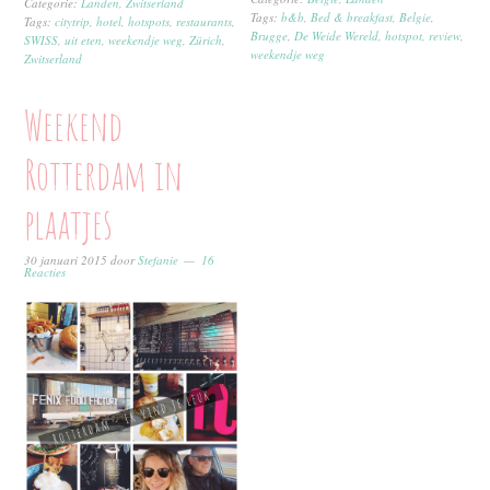
Categorie:
Landen
,
Zwitserland
Tags:
b&b
,
Bed & breakfast
,
Belgie
,
Tags:
citytrip
,
hotel
,
hotspots
,
restaurants
,
Brugge
,
De Weide Wereld
,
hotspot
,
review
,
SWISS
,
uit eten
,
weekendje weg
,
Zürich
,
weekendje weg
Zwitserland
Weekend
Rotterdam in
plaatjes
30 januari 2015
door
Stefanie
16
Reacties