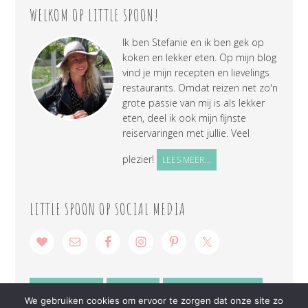
WELKOM OP LITTLE SPOON!
Ik ben Stefanie en ik ben gek op
koken en lekker eten. Op mijn blog
vind je mijn recepten en lievelings
restaurants. Omdat reizen net zo'n
grote passie van mij is als lekker
eten, deel ik ook mijn fijnste
reiservaringen met jullie. Veel
plezier!
LEES MEER...
LITTLE SPOON OP SOCIAL MEDIA
SAMENWERKEN
CONTACT
PRIVACY VERKLARING
We gebruiken cookies om ervoor te zorgen dat onze site zo