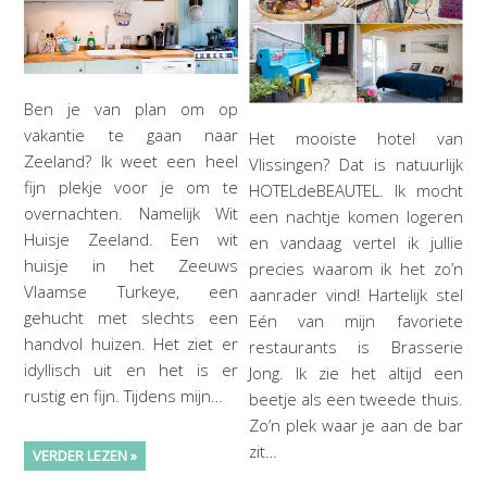
Ben je van plan om op
vakantie te gaan naar
Het mooiste hotel van
Zeeland? Ik weet een heel
Vlissingen? Dat is natuurlijk
fijn plekje voor je om te
HOTELdeBEAUTEL. Ik mocht
overnachten. Namelijk Wit
een nachtje komen logeren
Huisje Zeeland. Een wit
en vandaag vertel ik jullie
huisje in het Zeeuws
precies waarom ik het zo’n
Vlaamse Turkeye, een
aanrader vind! Hartelijk stel
gehucht met slechts een
Eén van mijn favoriete
handvol huizen. Het ziet er
restaurants is Brasserie
idyllisch uit en het is er
Jong. Ik zie het altijd een
rustig en fijn. Tijdens mijn…
beetje als een tweede thuis.
Zo’n plek waar je aan de bar
zit…
VERDER LEZEN »