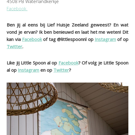
4508 PB Waterlandkerkje
Facebook
Ben jij al eens bij Lief Huisje Zeeland geweest? En wat
vond je ervan? Ik ben benieuwd en laat het me weten! Dit
kan via
Facebook
of tag @littlespoonnl op
Instagram
of op
Twitter
.
Like jij Little Spoon al op
Facebook
? Of volg je Little Spoon
al op
Instagram
en op
Twitter
?