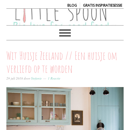
|
BLOG
GRATIS INSPIRATIESESSIE
Wit Huisje Zeeland // Een huisje om
verliefd op te worden
29 juli 2018
door
Stefanie
1 Reactie