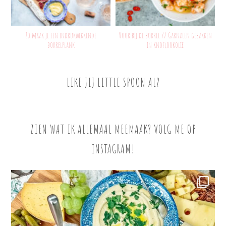
Zo maak je een indrukwekkende
Voor bij de borrel // Garnalen gebakken
borrelplank
in knoflookolie
LIKE JIJ LITTLE SPOON AL?
ZIEN WAT IK ALLEMAAL MEEMAAK? VOLG ME OP
INSTAGRAM!