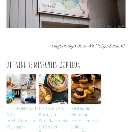
Uitgenodigd door Wit Huisje Zeeland.
DIT VIND JE MISSCHIEN OOK LEUK
HOTELdeBEAUTEL
Bistro in den
Restaurant
// Tof
Koning in
Morille in
boetiekhotel in
Waterlandkerkje
Koudekerke //
Vlissingen
// Om het
Lokale