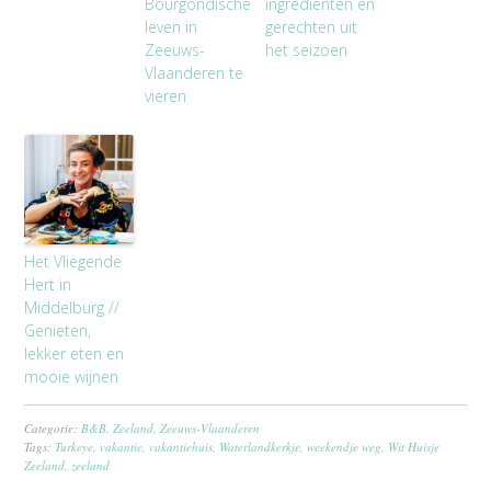
Bourgondische
ingrediënten en
leven in
gerechten uit
Zeeuws-
het seizoen
Vlaanderen te
vieren
Het Vliegende
Hert in
Middelburg //
Genieten,
lekker eten en
mooie wijnen
Categorie:
B&B
,
Zeeland
,
Zeeuws-Vlaanderen
Tags:
Turkeye
,
vakantie
,
vakantiehuis
,
Waterlandkerkje
,
weekendje weg
,
Wit Huisje
Zeeland
,
zeeland