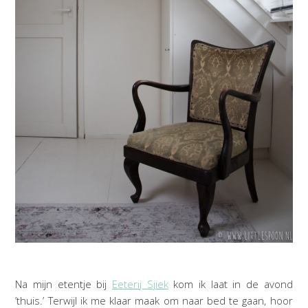
Na mijn etentje bij
Eeterij Sjiek
kom ik laat in de avond
’thuis.’ Terwijl ik me klaar maak om naar bed te gaan, hoor