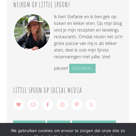
WELKOM OP LITTLE SPOON!
Ik ben Stefanie en ik ben gek op
koken en lekker eten. Op mijn blog
vind je mijn recepten en lievelings
restaurants. Omdat reizen net zo'n
grote passie van mij is als lekker
eten, deel ik ook mijn fijnste
reiservaringen met jullie. Veel
plezier!
LEES MEER...
LITTLE SPOON OP SOCIAL MEDIA
SAMENWERKEN
CONTACT
PRIVACY VERKLARING
We gebruiken cookies om ervoor te zorgen dat onze site zo