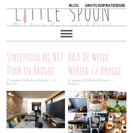
|
BLOG
GRATIS INSPIRATIESESSIE
Streetfood bij NXT
B&B De Weide
Door in Brugge
Wereld // Brugge
15 januari 2016
door
Stefanie
6
11 januari 2016
door
Stefanie
Reacties
Reageer