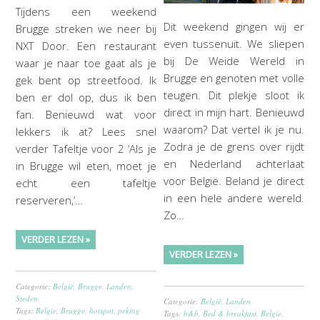
Tijdens een weekend
Dit weekend gingen wij er
Brugge streken we neer bij
even tussenuit. We sliepen
NXT Door. Een restaurant
bij De Weide Wereld in
waar je naar toe gaat als je
Brugge en genoten met volle
gek bent op streetfood. Ik
teugen. Dit plekje sloot ik
ben er dol op, dus ik ben
direct in mijn hart. Benieuwd
fan. Benieuwd wat voor
waarom? Dat vertel ik je nu.
lekkers ik at? Lees snel
Zodra je de grens over rijdt
verder Tafeltje voor 2 ‘Als je
en Nederland achterlaat
in Brugge wil eten, moet je
voor België. Beland je direct
echt een tafeltje
in een hele andere wereld.
reserveren,’…
Zo…
VERDER LEZEN »
VERDER LEZEN »
Categorie:
België
,
Brugge
,
Landen
,
Steden
Categorie:
België
,
Landen
Tags:
Belgie
,
Brugge
,
hotspot
,
peking
Tags:
b&b
,
Bed & breakfast
,
Belgie
,