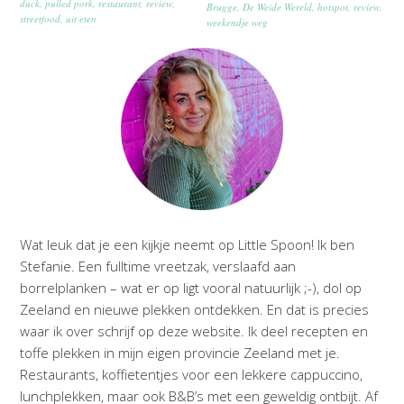
duck
,
pulled pork
,
restaurant
,
review
,
Brugge
,
De Weide Wereld
,
hotspot
,
review
,
streetfood
,
uit eten
weekendje weg
Wat leuk dat je een kijkje neemt op Little Spoon! Ik ben
Stefanie. Een fulltime vreetzak, verslaafd aan
borrelplanken – wat er op ligt vooral natuurlijk ;-), dol op
Zeeland en nieuwe plekken ontdekken. En dat is precies
waar ik over schrijf op deze website. Ik deel recepten en
toffe plekken in mijn eigen provincie Zeeland met je.
Restaurants, koffietentjes voor een lekkere cappuccino,
lunchplekken, maar ook B&B’s met een geweldig ontbijt. Af