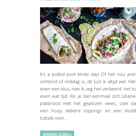
It’s a pulled pork kinda day! Of het nou avo
ochtend of middag is, dit lust ik altijd wel. Het
even een klus, nee ik zeg het verkeerd, het k
even wat tijd. Als je dan eenmaal zo’n Liban
platbrood met het geplozen vlees, cole sl
een hoop lekkere toppings en een klodd
tzatziki voor…
VERDER LEZEN »