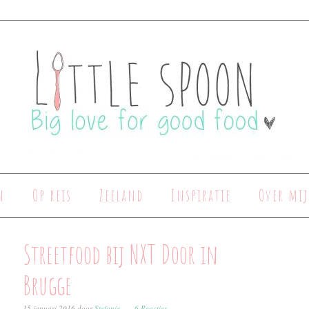
n
Op reis
Zeeland
Inspiratie
Over mij
Streetfood bij NXT Door in
Brugge
15 januari 2016
door
Stefanie
6 Reacties