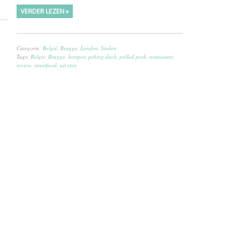
VERDER LEZEN »
Categorie:
België
,
Brugge
,
Landen
,
Steden
Tags:
Belgie
,
Brugge
,
hotspot
,
peking duck
,
pulled pork
,
restaurant
,
review
,
streetfood
,
uit eten