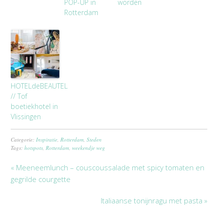
POP-UP in
worden
Rotterdam
HOTELdeBEAUTEL
// Tof
boetiekhotel in
Vlissingen
Categorie:
Inspiratie
,
Rotterdam
,
Steden
Tags:
hotspots
,
Rotterdam
,
weekendje weg
« Meeneemlunch – couscoussalade met spicy tomaten en
gegrilde courgette
Italiaanse tonijnragu met pasta »