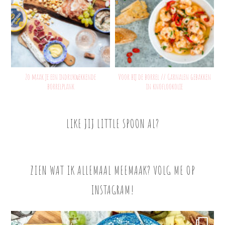
Zo maak je een indrukwekkende
Voor bij de borrel // Garnalen gebakken
borrelplank
in knoflookolie
LIKE JIJ LITTLE SPOON AL?
ZIEN WAT IK ALLEMAAL MEEMAAK? VOLG ME OP
INSTAGRAM!