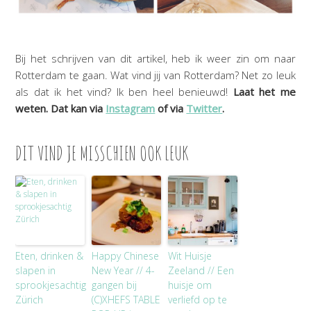
Bij het schrijven van dit artikel, heb ik weer zin om naar
Rotterdam te gaan. Wat vind jij van Rotterdam? Net zo leuk
als dat ik het vind? Ik ben heel benieuwd!
Laat het me
weten. Dat kan via
Instagram
of via
Twitter
.
DIT VIND JE MISSCHIEN OOK LEUK
Eten, drinken &
Happy Chinese
Wit Huisje
slapen in
New Year // 4-
Zeeland // Een
sprookjesachtig
gangen bij
huisje om
Zürich
(C)XHEFS TABLE
verliefd op te