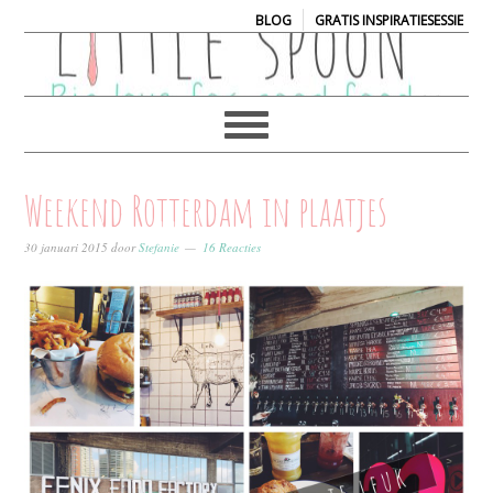
|
BLOG
GRATIS INSPIRATIESESSIE
Weekend Rotterdam in plaatjes
30 januari 2015
door
Stefanie
16 Reacties