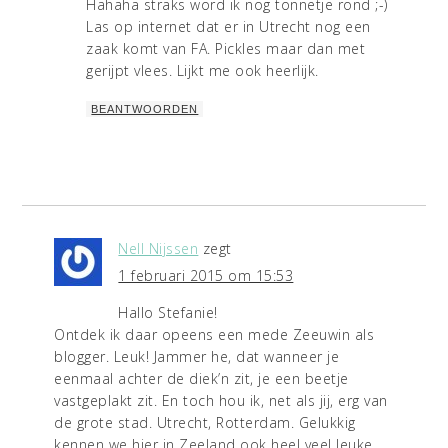
Hahaha straks word ik nog tonnetje rond ;-)
Las op internet dat er in Utrecht nog een
zaak komt van FA. Pickles maar dan met
gerijpt vlees. Lijkt me ook heerlijk.
BEANTWOORDEN
Nell Nijssen
zegt
1 februari 2015 om 15:53
Hallo Stefanie!
Ontdek ik daar opeens een mede Zeeuwin als
blogger. Leuk! Jammer he, dat wanneer je
eenmaal achter de diek’n zit, je een beetje
vastgeplakt zit. En toch hou ik, net als jij, erg van
de grote stad. Utrecht, Rotterdam. Gelukkig
kennen we hier in Zeeland ook heel veel leuke