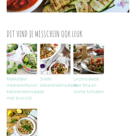
DIT VIND JE MISSCHIEN OOK LEUK
Makkelijke
Snelle
Linzensalade
meeneemlunch:
kikkererwtensalade
met feta en
kikkererwtensalade
slome tomaten
met broccoli