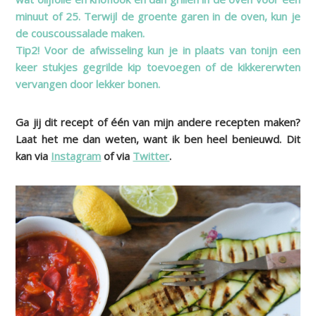
minuut of 25. Terwijl de groente garen in de oven, kun je
de couscoussalade maken.
Tip2! Voor de afwisseling kun je in plaats van tonijn een
keer stukjes gegrilde kip toevoegen of de kikkererwten
vervangen door lekker bonen.
Ga jij dit recept of één van mijn andere recepten maken?
Laat het me dan weten, want ik ben heel benieuwd. Dit
kan via
Instagram
of via
Twitter
.