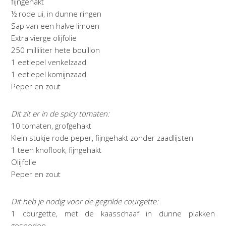
fijngehakt
½ rode ui, in dunne ringen
Sap van een halve limoen
Extra vierge olijfolie
250 milliliter hete bouillon
1 eetlepel venkelzaad
1 eetlepel komijnzaad
Peper en zout
Dit zit er in de spicy tomaten:
10 tomaten, grofgehakt
Klein stukje rode peper, fijngehakt zonder zaadlijsten
1 teen knoflook, fijngehakt
Olijfolie
Peper en zout
Dit heb je nodig voor de gegrilde courgette:
1 courgette, met de kaasschaaf in dunne plakken
gesneden