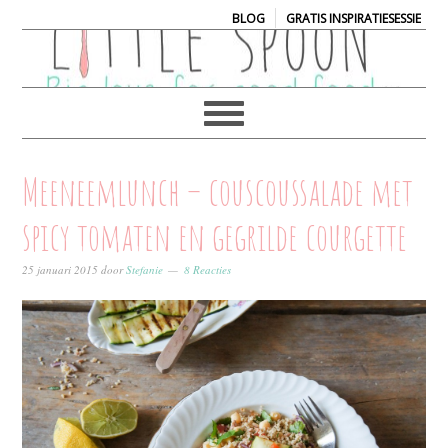
|
BLOG
GRATIS INSPIRATIESESSIE
Meeneemlunch – couscoussalade met
spicy tomaten en gegrilde courgette
25 januari 2015
door
Stefanie
8 Reacties