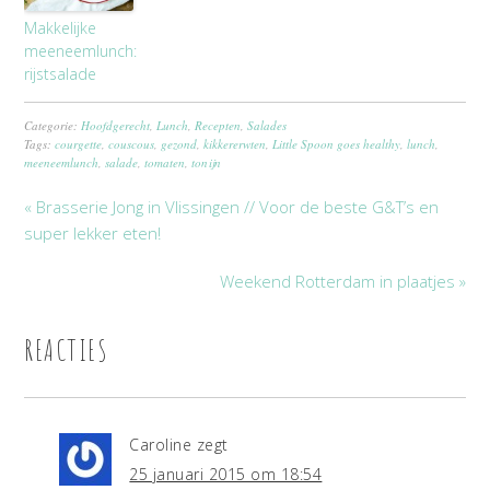
Makkelijke
meeneemlunch:
rijstsalade
Categorie:
Hoofdgerecht
,
Lunch
,
Recepten
,
Salades
Tags:
courgette
,
couscous
,
gezond
,
kikkererwten
,
Little Spoon goes healthy
,
lunch
,
meeneemlunch
,
salade
,
tomaten
,
tonijn
« Brasserie Jong in Vlissingen // Voor de beste G&T’s en
super lekker eten!
Weekend Rotterdam in plaatjes »
REACTIES
Caroline
zegt
25 januari 2015 om 18:54