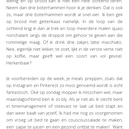
weinig en op brood kan ik niet een hele ochtend teren.
Neem dan drie boterhammen hoor ik je denken. Dat is ook
zo, maar drie boterhammen wordt al snel vier. Ik ben gek
op brood met geitenkaas namelijk. In de loop van de
ochtend krijg ik dan al trek en loop meerdere malen quasi
nonchalant langs de droppot om gehoor te geven aan die
rommelige maag. Of ik drink drie zakjes latte macchiato.
Nee, eigenlijk niet lekker, te zoet, lijkt in de verste verte niet
op koffie, maar geeft wel een soort van vol gevoel.
Herkenbaar?
Je voorbereiden op de week, je meals preppen, zoals dat
op Instagram en Pinterest zo mooi genoemd wordt is echt
fantastisch. Oké op zondag mopper ik misschien wel, maar
maandagochtend ben ik zo blij. Als je net als ik slecht bent
in timemanagement of steevast te laat uit bed stapt en
dan weer baalt van jezelf, ‘ik had me nog zo voorgenomen
om vroeg uit bed te gaan en couscoussalade te maken,
een sapje te juicen en een gezond ontbijt te maken’. Want