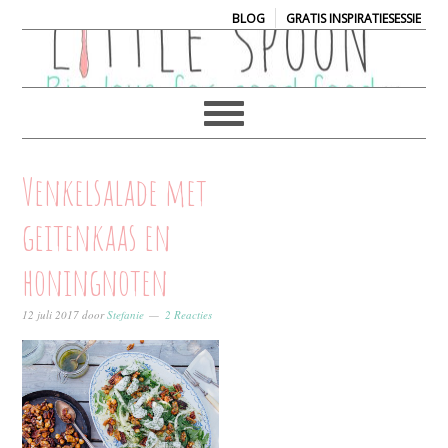
|
BLOG
GRATIS INSPIRATIESESSIE
Venkelsalade met
geitenkaas en
honingnoten
12 juli 2017
door
Stefanie
2 Reacties