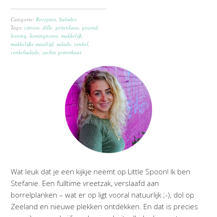
Categorie:
Recepten
,
Salades
Tags:
citroen
,
dille
,
geitenkaas
,
gezond
,
honing
,
honingnoten
,
makkelijk
,
makkelijke maaltijd
,
salade
,
venkel
,
venkelsalade
,
zachte geitenkaas
Wat leuk dat je een kijkje neemt op Little Spoon! Ik ben
Stefanie. Een fulltime vreetzak, verslaafd aan
borrelplanken – wat er op ligt vooral natuurlijk ;-), dol op
Zeeland en nieuwe plekken ontdekken. En dat is precies