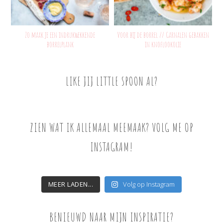
Zo maak je een indrukwekkende
Voor bij de borrel // Garnalen gebakken
borrelplank
in knoflookolie
LIKE JIJ LITTLE SPOON AL?
ZIEN WAT IK ALLEMAAL MEEMAAK? VOLG ME OP
INSTAGRAM!
MEER LADEN...
Volg op Instagram
BENIEUWD NAAR MIJN INSPIRATIE?