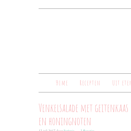
Home
Recepten
Uit ete
Venkelsalade met geitenkaas
en honingnoten
12 juli 2017
door
Stefanie
2 Reacties