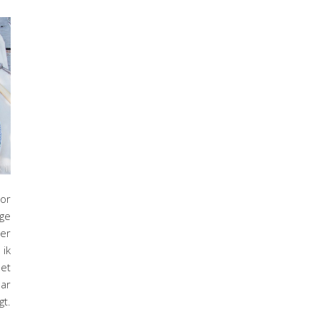
or
ge
ver
 ik
et
ar
t.
…