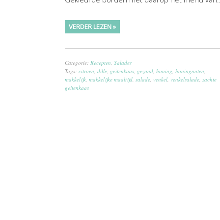
VERDER LEZEN »
Categorie:
Recepten
,
Salades
Tags:
citroen
,
dille
,
geitenkaas
,
gezond
,
honing
,
honingnoten
,
makkelijk
,
makkelijke maaltijd
,
salade
,
venkel
,
venkelsalade
,
zachte
geitenkaas