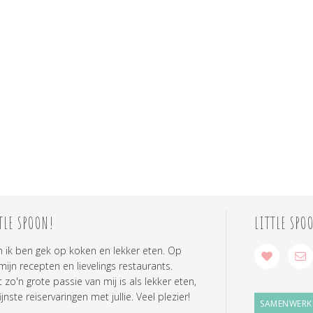
TLE SPOON!
LITTLE SPO
n ik ben gek op koken en lekker eten. Op
 mijn recepten en lievelings restaurants.
zo'n grote passie van mij is als lekker eten,
ijnste reiservaringen met jullie. Veel plezier!
SAMENWERK