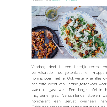
Vandaag deel ik een heerlijk recept vo
venkelsalade met geitenkaas en knapperi
honingnoten met je. Ook vertel ik je alles o
het toffe event van Bettine geitenkaas waar
laatst te gast was. Een lange tafel in h
frisgroene gras. Verschillende stoelen wa
nonchalant een servet overheen hang
Gekleurde borden met daarop het menu van