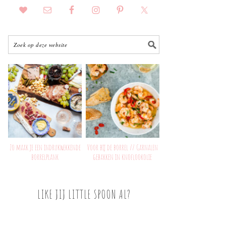
Zo maak je een indrukwekkende
Voor bij de borrel // Garnalen
borrelplank
gebakken in knoflookolie
LIKE JIJ LITTLE SPOON AL?