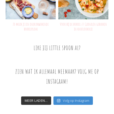
Zo maak je een indrukwekkende
Voor bij de borrel // Garnalen gebakken
borrelplank
in knoflookolie
LIKE JIJ LITTLE SPOON AL?
ZIEN WAT IK ALLEMAAL MEEMAAK? VOLG ME OP
INSTAGRAM!
MEER LADEN...
Volg op Instagram