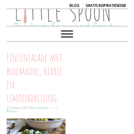
|
BLOG
GRATIS INSPIRATIESESSIE
Linzensalade met
bloemkool, kerrie
en
limoendressing
12 januari 2017
door
Stefanie
2
Reacties