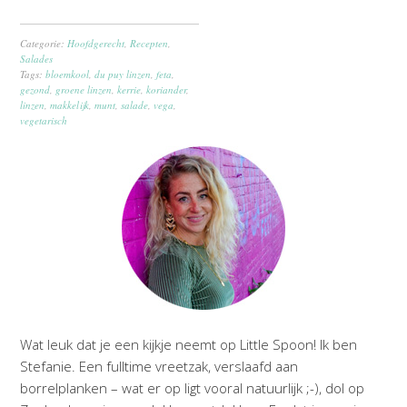
Categorie:
Hoofdgerecht
,
Recepten
,
Salades
Tags:
bloemkool
,
du puy linzen
,
feta
,
gezond
,
groene linzen
,
kerrie
,
koriander
,
linzen
,
makkelijk
,
munt
,
salade
,
vega
,
vegetarisch
Wat leuk dat je een kijkje neemt op Little Spoon! Ik ben
Stefanie. Een fulltime vreetzak, verslaafd aan
borrelplanken – wat er op ligt vooral natuurlijk ;-), dol op