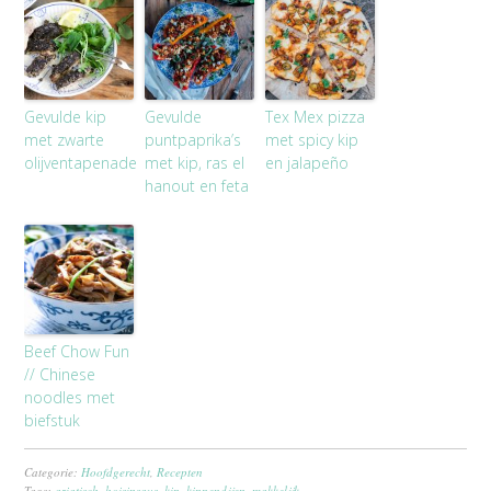
Gevulde kip
Gevulde
Tex Mex pizza
met zwarte
puntpaprika’s
met spicy kip
olijventapenade
met kip, ras el
en jalapeño
hanout en feta
Beef Chow Fun
// Chinese
noodles met
biefstuk
Categorie:
Hoofdgerecht
,
Recepten
Tags:
aziatisch
,
hoisinsaus
,
kip
,
kippendijen
,
makkelijk