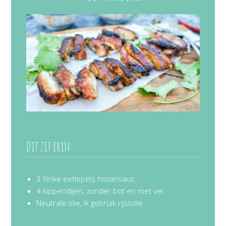
Dit zit erin:
3 flinke eetlepels hoisinsaus
4 kippendijen, zonder bot en met vel
Neutrale olie, ik gebruik rijstolie