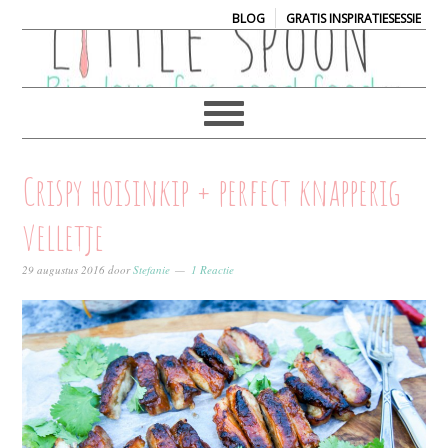
|
BLOG
GRATIS INSPIRATIESESSIE
Crispy hoisinkip + perfect knapperig
velletje
29 augustus 2016
door
Stefanie
1 Reactie