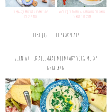
Zo maak je een indrukwekkende
Voor bij de borrel // Garnalen gebakken
borrelplank
in knoflookolie
LIKE JIJ LITTLE SPOON AL?
ZIEN WAT IK ALLEMAAL MEEMAAK? VOLG ME OP
INSTAGRAM!