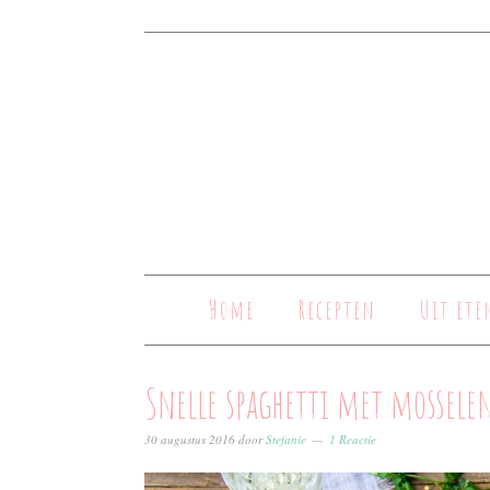
Home
Recepten
Uit ete
Snelle spaghetti met mossele
30 augustus 2016
door
Stefanie
1 Reactie