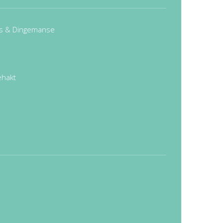
ns & Dingemanse
ehakt