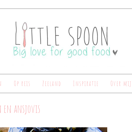
n
Op reis
Zeeland
Inspiratie
Over mij
n en ansjovis