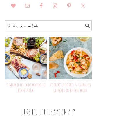
Zo maak je een indrukwekkende
Voor bij de borrel // Garnalen
borrelplank
gebakken in knoflookolie
LIKE JIJ LITTLE SPOON AL?