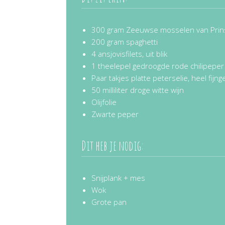
300 gram Zeeuwse mosselen van Pri
200 gram spaghetti
4 ansjovisfilets, uit blik
1 theelepel gedroogde rode chilipeper
Paar takjes platte peterselie, heel fijng
50 milliliter droge witte wijn
Olijfolie
Zwarte peper
Dit heb je nodig:
Snijplank + mes
Wok
Grote pan