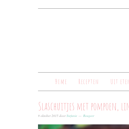
Home
Recepten
Uit ete
Slaschuitjes met pompoen, li
9 oktober 2015
door
Stefanie
Reageer