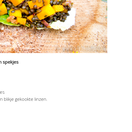
n spekjes
jes
 blikje gekookte linzen.