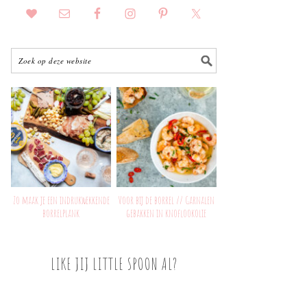
Zo maak je een indrukwekkende
Voor bij de borrel // Garnalen
borrelplank
gebakken in knoflookolie
LIKE JIJ LITTLE SPOON AL?