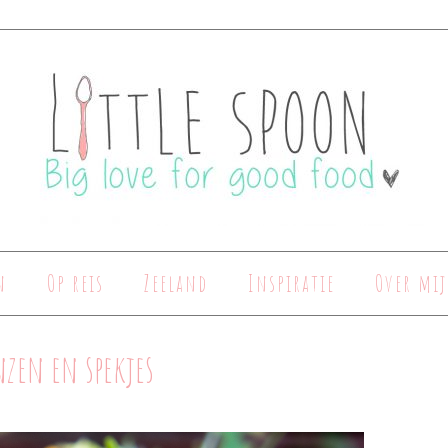
n
Op reis
Zeeland
Inspiratie
Over mij
nzen en spekjes