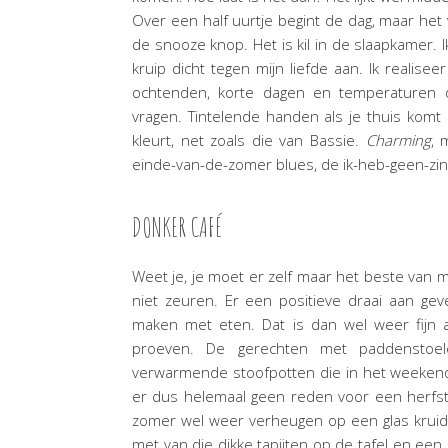
Over een half uurtje begint de dag, maar het v
de snooze knop. Het is kil in de slaapkamer.
kruip dicht tegen mijn liefde aan. Ik realis
ochtenden, korte dagen en temperaturen 
vragen. Tintelende handen als je thuis komt
kleurt, net zoals die van Bassie.
Charming
, 
einde-van-de-zomer blues, de ik-heb-geen-zin
DONKER CAFÉ
Weet je, je moet er zelf maar het beste van ma
niet zeuren. Er een positieve draai aan geve
maken met eten. Dat is dan wel weer fijn aa
proeven. De gerechten met paddenstoel
verwarmende stoofpotten die in het weekend ur
er dus helemaal geen reden voor een herfst
zomer wel weer verheugen op een glas kruidi
met van die dikke tapijten op de tafel en een