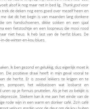
oelt alsof ik nog maar net in bed lig.
Thank god
voor
 Ik trek de deken nog eens goed over mezelf heen en
eer me dat dit het begin is van maanden lang donkere
die om handschoenen, dikke sokken en een sjaal
 na een fietstochtje en een loopneus die mooi rood
maar niet heus. Ik heb last van de herfst blues. De
-in-de-winter-en-kou blues.
ken. Ik ben gezond en gelukkig, dus eigenlijk moet ik
n. Die positieve draai heeft in mijn geval vooral te
n de herfst. Er is zoveel lekkers te krijgen en te
en, pompoen, het wildseizoen wat losbarst en
en op je fornuis pruttelen. Als je het zo bekijkt is
depressie. Stiekem kan ik me aan het einde van de
ge rode wijn in een warm en donker café. Zo’n café
 groot velours gordijn voor de deur om de kou buiten