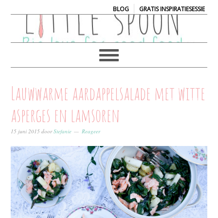
|
BLOG
GRATIS INSPIRATIESESSIE
Lauwwarme aardappelsalade met witte
asperges en lamsoren
15 juni 2015
door
Stefanie
Reageer