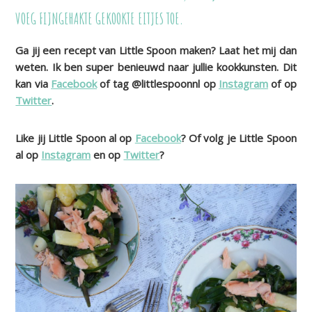
VOEG FIJNGEHAKTE GEKOOKTE EITJES TOE.
Ga jij een recept van Little Spoon maken? Laat het mij dan
weten. Ik ben super benieuwd naar jullie kookkunsten. Dit
kan via
Facebook
of tag @littlespoonnl op
Instagram
of op
Twitter
.
Like jij Little Spoon al op
Facebook
? Of volg je Little Spoon
al op
Instagram
en op
Twitter
?