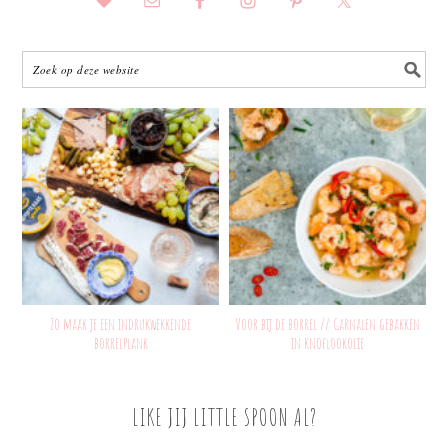
Zo maak je een indrukwekkende
Voor bij de borrel // Garnalen gebakken
borrelplank
in knoflookolie
LIKE JIJ LITTLE SPOON AL?