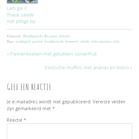
Larb gai //
Thaise salade
met pittige kip
Categorie:
Hoofdgerecht
,
Recepten
,
Salades
Tags:
aardappel
,
gezond
,
hoofdgerecht
,
lamsoren
,
salade
,
witte asperges
,
zalm
« Pannenkoeken met gebakken zomerfruit
Exotische muffins met ananas en kokos »
GEEF EEN REACTIE
Je e-mailadres wordt niet gepubliceerd.
Vereiste velden
zijn gemarkeerd met
*
Reactie
*