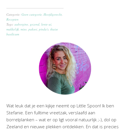
Categorie:
Geen categorie
,
Hoofdgerecht
,
Recepten
Tags:
aubergine
,
gezond
,
lente-ui
,
makkelijk
,
miso
,
paksoi
,
pinda's
,
thaise
basilicum
Wat leuk dat je een kijkje neemt op Little Spoon! Ik ben
Stefanie. Een fulltime vreetzak, verslaafd aan
borrelplanken – wat er op ligt vooral natuurlijk ;-), dol op
Zeeland en nieuwe plekken ontdekken. En dat is precies