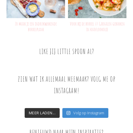
Zo maak je een indrukwekkende
Voor bij de borrel // Garnalen gebakken
borrelplank
in knoflookolie
LIKE JIJ LITTLE SPOON AL?
ZIEN WAT IK ALLEMAAL MEEMAAK? VOLG ME OP
INSTAGRAM!
MEER LADEN...
Volg op Instagram
BENIEUWD NAAR MIJN INSPIRATIE?