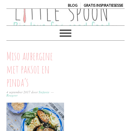
|
BLOG
GRATIS INSPIRATIESESSIE
Miso aubergine
met paksoi en
pinda’s
4 september 2017
door
Stefanie
Reageer