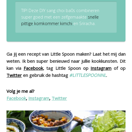
TIP! Deze DIY sang choi ba0s combineren
super goed met een zelfgemaakte
snelle
pittige komkommer kimchi
en Sriracha.
Ga jij een recept van Little Spoon maken? Laat het mij dan
weten. Ik ben super benieuwd naar jullie kookkunsten. Dit
kan via
Facebook
, tag Little Spoon op
Instagram
of op
Twitter
en gebruik de hashtag
#LITTLESPOONNL
.
Volg je me al?
Facebook
,
Instagram
,
Twitter