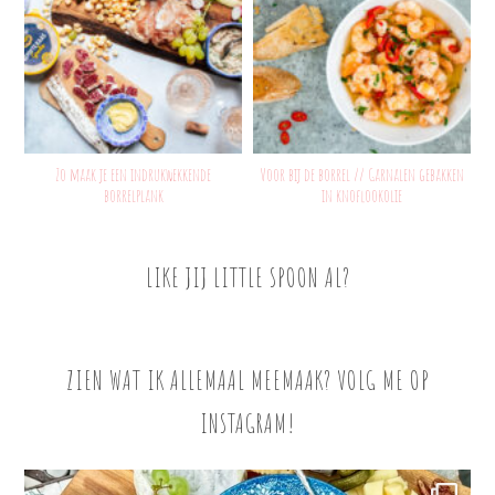
Zo maak je een indrukwekkende
Voor bij de borrel // Garnalen gebakken
borrelplank
in knoflookolie
LIKE JIJ LITTLE SPOON AL?
ZIEN WAT IK ALLEMAAL MEEMAAK? VOLG ME OP
INSTAGRAM!