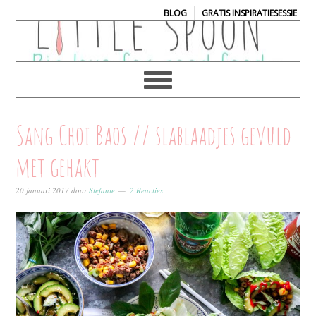
|
BLOG
GRATIS INSPIRATIESESSIE
Sang Choi Baos // slablaadjes gevuld
met gehakt
20 januari 2017
door
Stefanie
2 Reacties