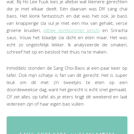
wat. Bij Ho Lee Fuuk kies je allebei wat kleinere gerechten
die je met elkaar deelt. Eén daarvan was DIY sang chai
baos. Het klonk fantastisch en dat was het ook. Je baos
van knapperige sla vul je met een mix van gehakt, verse
groene kruiden,
pittige komkommer kimchi
en Sriracha
saus. Vouw het blaadje sla dicht en eten maar. Het was
echt zo ongelofelijk lekker. Ik analyseerde de smaken,
schreef het op en besloot het thuis na te maken.
Inmiddels stonden de Sang Choi Baos al een paar keer op
tafel. Ook mijn schatje is fan van dit gerecht. Het is super
leuk om dit met z’n tweetjes te eten op een
doordeweekse dag, want het gerecht is echt snel gemaakt.
Of zet alles op tafel als je eters krijgt dit weekend en laat
iedereen zijn of haar eigen bao vullen.