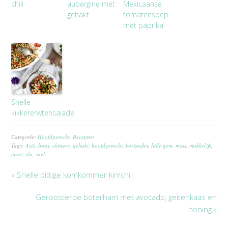
chili
aubergine met
Mexicaanse
gehakt
tomatensoep
met paprika
Snelle
kikkererwtensalade
Categorie:
Hoofdgerecht
,
Recepten
Tags:
Azië
,
baos
,
chinees
,
gehakt
,
hoofdgerecht
,
koriander
,
little gem
,
mais
,
makkelijk
,
munt
,
sla
,
snel
« Snelle pittige komkommer kimchi
Geroosterde boterham met avocado, geitenkaas en
honing »