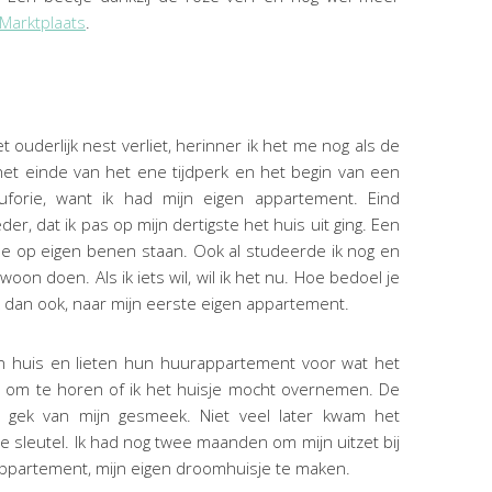
Marktplaats
.
et ouderlijk nest verliet, herinner ik het me nog als de
 het einde van het ene tijdperk en het begin van een
forie, want ik had mijn eigen appartement. Eind
er, dat ik pas op mijn dertigste het huis uit ging. Een
wilde op eigen benen staan. Ook al studeerde ik nog en
oon doen. Als ik iets wil, wil ik het nu. Hoe bedoel je
k dan ook, naar mijn eerste eigen appartement.
n huis en lieten hun huurappartement voor wat het
ks om te horen of ik het huisje mocht overnemen. De
 gek van mijn gesmeek. Niet veel later kwam het
 sleutel. Ik had nog twee maanden om mijn uitzet bij
appartement, mijn eigen droomhuisje te maken.