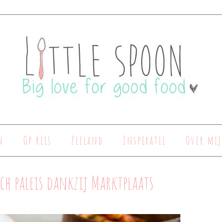
n
Op reis
Zeeland
Inspiratie
Over mij
ch paleis dankzij Marktplaats