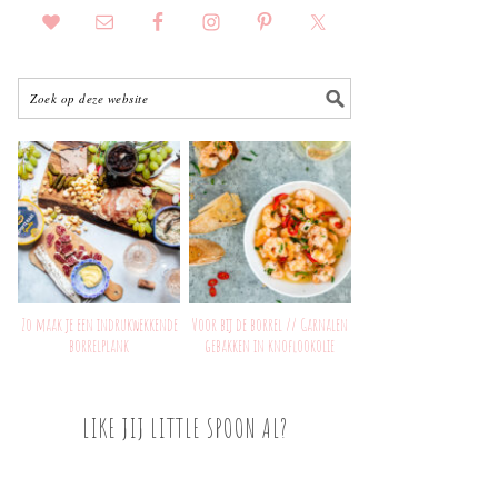
Zo maak je een indrukwekkende
Voor bij de borrel // Garnalen
borrelplank
gebakken in knoflookolie
LIKE JIJ LITTLE SPOON AL?