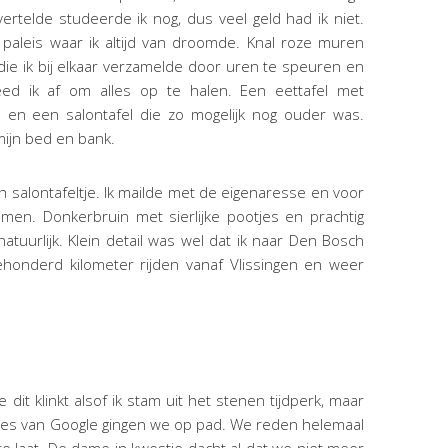
ertelde studeerde ik nog, dus veel geld had ik niet.
 paleis waar ik altijd van droomde. Knal roze muren
e ik bij elkaar verzamelde door uren te speuren en
eed ik af om alles op te halen. Een eettafel met
jd en een salontafel die zo mogelijk nog ouder was.
 mijn bed en bank.
h salontafeltje. Ik mailde met de eigenaresse en voor
men. Donkerbruin met sierlijke pootjes en prachtig
atuurlijk. Klein detail was wel dat ik naar Den Bosch
ehonderd kilometer rijden vanaf Vlissingen en weer
dit klinkt alsof ik stam uit het stenen tijdperk, maar
tjes van Google gingen we op pad. We reden helemaal
te laat. De dame in kwestie dacht al dat we niet meer