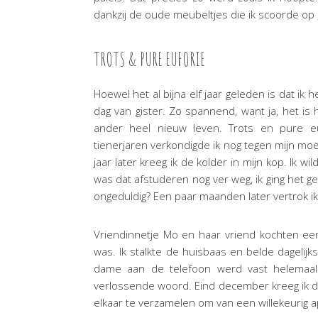
dankzij de oude meubeltjes die ik scoorde op
TROTS & PURE EUFORIE
Hoewel het al bijna elf jaar geleden is dat ik h
dag van gister. Zo spannend, want ja, het is
ander heel nieuw leven. Trots en pure eu
tienerjaren verkondigde ik nog tegen mijn moed
jaar later kreeg ik de kolder in mijn kop. Ik 
was dat afstuderen nog ver weg, ik ging het gew
ongeduldig? Een paar maanden later vertrok i
Vriendinnetje Mo en haar vriend kochten ee
was. Ik stalkte de huisbaas en belde dagelij
dame aan de telefoon werd vast helemaal
verlossende woord. Eind december kreeg ik de
elkaar te verzamelen om van een willekeurig 