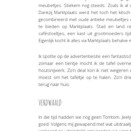
meubeltjes. Stiekem nog steeds. Zoals ik al v
Dankzij Marktplaats werd het toch het kitsch
gecombineerd met oude antieke meubeltjes di
te bieden op Marktplaats. Stad en land r
caféstoeltjes, een kast uit grootmoeders ti
Eigenlijk kocht ik alles via Marktplaats behalve
Ik spotte op de advertentiesite een fantastisc
zomaar een tientje mocht ik de tafel overne
houtsnijwerk. Zo’n deal kon ik niet weigeren n
moest om het tafeltje op te halen. Zo’n dri
terug naar huis.
VERDWAALD
In die tijd hadden we nog geen Tomtom. Jeetje 
goed. Volgens mij gewapend met wat uitdraai
verkeerd en uiteindelijk arriveerden we uren 