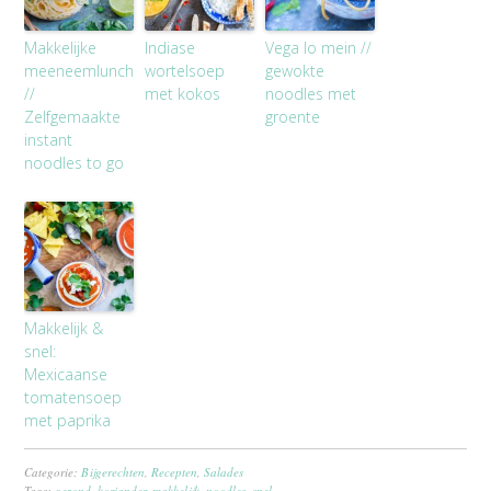
Makkelijke
Indiase
Vega lo mein //
meeneemlunch
wortelsoep
gewokte
//
met kokos
noodles met
Zelfgemaakte
groente
instant
noodles to go
Makkelijk &
snel:
Mexicaanse
tomatensoep
met paprika
Categorie:
Bijgerechten
,
Recepten
,
Salades
Tags:
gezond
,
koriander
,
makkelijk
,
noodles
,
snel