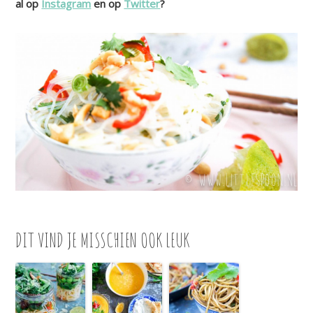
al op
Instagram
en op
Twitter
?
DIT VIND JE MISSCHIEN OOK LEUK