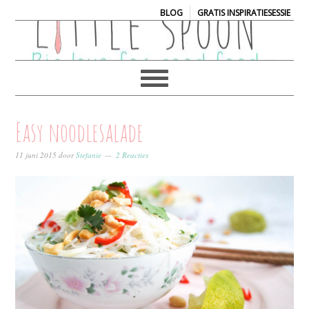
|
BLOG
GRATIS INSPIRATIESESSIE
Easy noodlesalade
11 juni 2015
door
Stefanie
2 Reacties