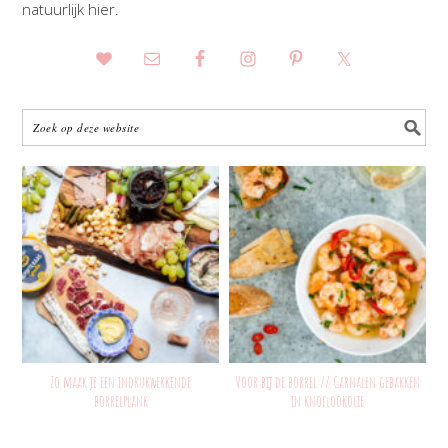
natuurlijk hier.
Zo maak je een indrukwekkende
Voor bij de borrel // Garnalen gebakken
borrelplank
in knoflookolie