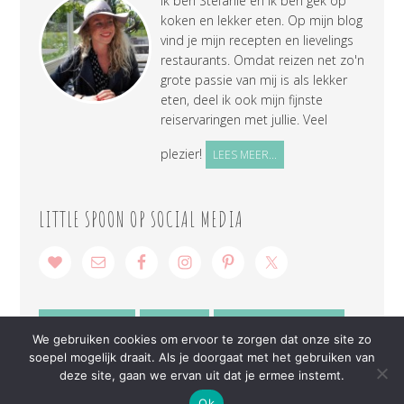
Ik ben Stefanie en ik ben gek op
koken en lekker eten. Op mijn blog
vind je mijn recepten en lievelings
restaurants. Omdat reizen net zo'n
grote passie van mij is als lekker
eten, deel ik ook mijn fijnste
reiservaringen met jullie. Veel
plezier!
LEES MEER...
LITTLE SPOON OP SOCIAL MEDIA
SAMENWERKEN
CONTACT
PRIVACY VERKLARING
We gebruiken cookies om ervoor te zorgen dat onze site zo
soepel mogelijk draait. Als je doorgaat met het gebruiken van
deze site, gaan we ervan uit dat je ermee instemt.
Ok
COPYRIGHT © 2026 ·
LITTLE SPOON