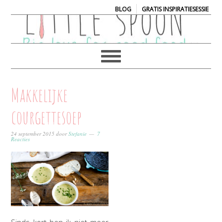
|
BLOG
GRATIS INSPIRATIESESSIE
Makkelijke
courgettesoep
24 september 2015
door
Stefanie
7
Reacties