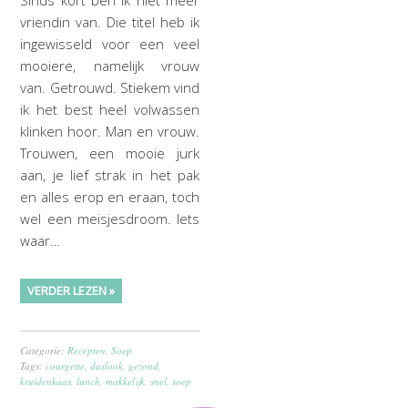
Sinds kort ben ik niet meer
vriendin van. Die titel heb ik
ingewisseld voor een veel
mooiere, namelijk vrouw
van. Getrouwd. Stiekem vind
ik het best heel volwassen
klinken hoor. Man en vrouw.
Trouwen, een mooie jurk
aan, je lief strak in het pak
en alles erop en eraan, toch
wel een meisjesdroom. Iets
waar…
VERDER LEZEN »
Categorie:
Recepten
,
Soep
Tags:
courgette
,
daslook
,
gezond
,
kruidenkaas
,
lunch
,
makkelijk
,
snel
,
soep