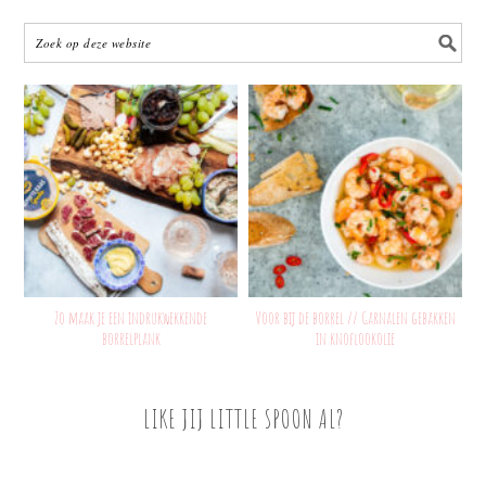
Zo maak je een indrukwekkende
Voor bij de borrel // Garnalen gebakken
borrelplank
in knoflookolie
LIKE JIJ LITTLE SPOON AL?