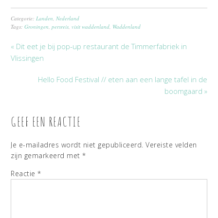
Categorie:
Landen
,
Nederland
Tags:
Groningen
,
persreis
,
visit waddenland
,
Waddenland
« Dit eet je bij pop-up restaurant de Timmerfabriek in
Vlissingen
Hello Food Festival // eten aan een lange tafel in de
boomgaard »
GEEF EEN REACTIE
Je e-mailadres wordt niet gepubliceerd.
Vereiste velden
zijn gemarkeerd met
*
Reactie
*