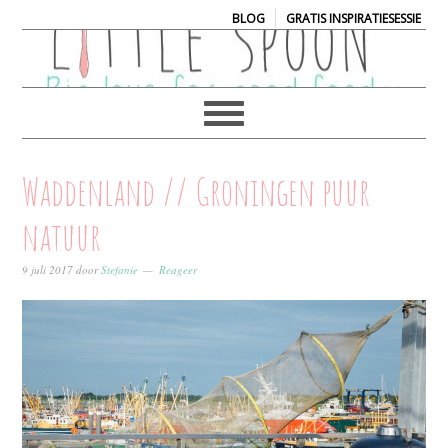
|
BLOG
GRATIS INSPIRATIESESSIE
Waddenland // Groningen puur
natuur
9 juli 2017
door
Stefanie
Reageer