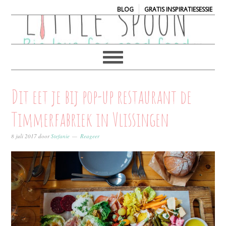
|
BLOG
GRATIS INSPIRATIESESSIE
Dit eet je bij pop-up restaurant de
Timmerfabriek in Vlissingen
8 juli 2017
door
Stefanie
Reageer