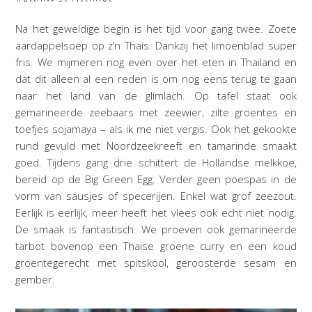
Na het geweldige begin is het tijd voor gang twee. Zoete
aardappelsoep op z’n Thais. Dankzij het limoenblad super
fris. We mijmeren nog even over het eten in Thailand en
dat dit alleen al een reden is om nog eens terug te gaan
naar het land van de glimlach. Op tafel staat ook
gemarineerde zeebaars met zeewier, zilte groentes en
toefjes sojamaya – als ik me niet vergis. Ook het gekookte
rund gevuld met Noordzeekreeft en tamarinde smaakt
goed. Tijdens gang drie schittert de Hollandse melkkoe,
bereid op de Big Green Egg. Verder geen poespas in de
vorm van sausjes of specerijen. Enkel wat grof zeezout.
Eerlijk is eerlijk, meer heeft het vlees ook echt niet nodig.
De smaak is fantastisch. We proeven ook gemarineerde
tarbot bovenop een Thaise groene curry en een koud
groentegerecht met spitskool, geroosterde sesam en
gember.