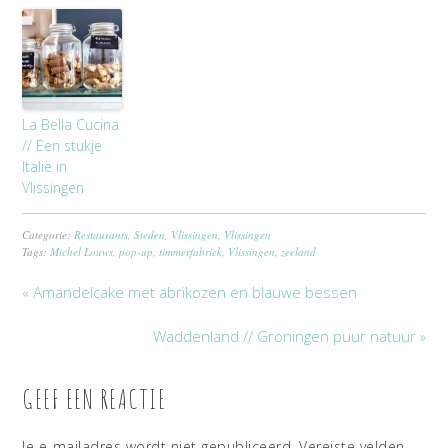
La Bella Cucina
// Een stukje
Italië in
Vlissingen
Categorie:
Restaurants
,
Steden
,
Vlissingen
,
Vlissingen
Tags:
Michel Louws
,
pop-up
,
timmerfabriek
,
Vlissingen
,
zeeland
« Amandelcake met abrikozen en blauwe bessen
Waddenland // Groningen puur natuur »
GEEF EEN REACTIE
Je e-mailadres wordt niet gepubliceerd.
Vereiste velden