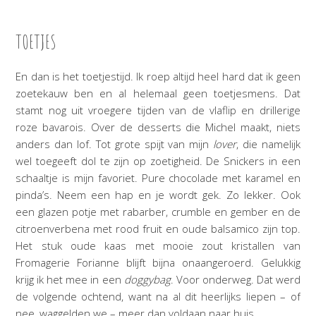
TOETJES
En dan is het toetjestijd. Ik roep altijd heel hard dat ik geen
zoetekauw ben en al helemaal geen toetjesmens. Dat
stamt nog uit vroegere tijden van de vlaflip en drillerige
roze bavarois. Over de desserts die Michel maakt, niets
anders dan lof. Tot grote spijt van mijn
lover
, die namelijk
wel toegeeft dol te zijn op zoetigheid. De Snickers in een
schaaltje is mijn favoriet. Pure chocolade met karamel en
pinda’s. Neem een hap en je wordt gek. Zo lekker. Ook
een glazen potje met rabarber, crumble en gember en de
citroenverbena met rood fruit en oude balsamico zijn top.
Het stuk oude kaas met mooie zout kristallen van
Fromagerie Forianne blijft bijna onaangeroerd. Gelukkig
krijg ik het mee in een
doggybag
. Voor onderweg. Dat werd
de volgende ochtend, want na al dit heerlijks liepen – of
nee, waggelden we – meer dan voldaan naar huis.