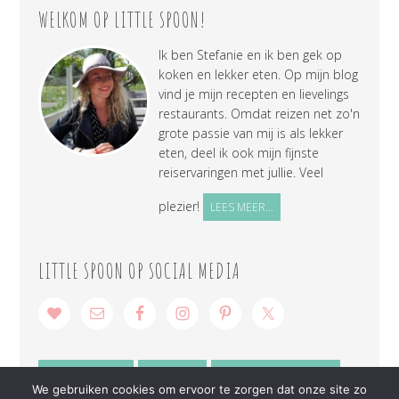
WELKOM OP LITTLE SPOON!
Ik ben Stefanie en ik ben gek op
koken en lekker eten. Op mijn blog
vind je mijn recepten en lievelings
restaurants. Omdat reizen net zo'n
grote passie van mij is als lekker
eten, deel ik ook mijn fijnste
reiservaringen met jullie. Veel
plezier!
LEES MEER...
LITTLE SPOON OP SOCIAL MEDIA
SAMENWERKEN
CONTACT
PRIVACY VERKLARING
We gebruiken cookies om ervoor te zorgen dat onze site zo