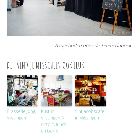
Aangeboden door de Timmerfabriek.
DIT VIND JE MISSCHIEN OOK LEUK
Brasserie Jong,
Kust in
Sintjacobscafe
Vlissingen
Vlissingen //
in Vlissingen
ontbijt, lunch
en borrel