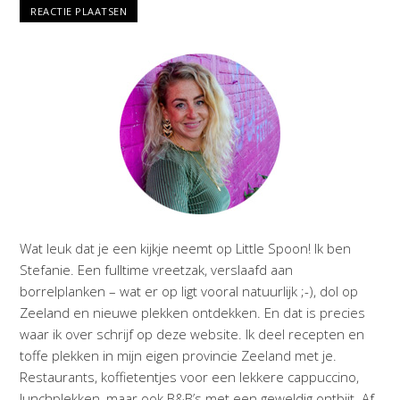
Wat leuk dat je een kijkje neemt op Little Spoon! Ik ben
Stefanie. Een fulltime vreetzak, verslaafd aan
borrelplanken – wat er op ligt vooral natuurlijk ;-), dol op
Zeeland en nieuwe plekken ontdekken. En dat is precies
waar ik over schrijf op deze website. Ik deel recepten en
toffe plekken in mijn eigen provincie Zeeland met je.
Restaurants, koffietentjes voor een lekkere cappuccino,
lunchplekken, maar ook B&B’s met een geweldig ontbijt. Af