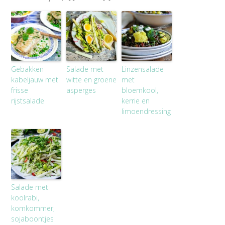
Gebakken
Salade met
Linzensalade
kabeljauw met
witte en groene
met
frisse
asperges
bloemkool,
rijstsalade
kerrie en
limoendressing
Salade met
koolrabi,
komkommer,
sojaboontjes