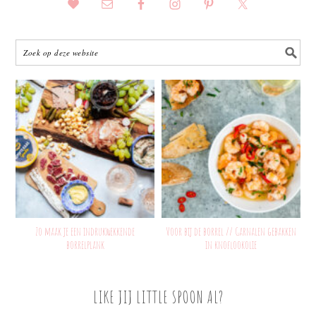
Zo maak je een indrukwekkende
Voor bij de borrel // Garnalen gebakken
borrelplank
in knoflookolie
LIKE JIJ LITTLE SPOON AL?