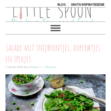
|
BLOG
GRATIS INSPIRATIESESSIE
Salade met snijboontjes, doperwtjes
en spekjes
5 oktober 2016
door
Stefanie
2 Reacties