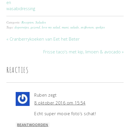
en
wasabidressing
Categorie:
Recepten
,
Salades
Tags:
doperwtjes
,
gezond
,
love my salad
,
munt
,
salade
,
snijbonen
,
spekjes
« Cranberrykoeken van Eet het Beter
Frisse taco’s met kip, limoen & avocado »
REACTIES
Ruben
zegt
8 oktober 2016 om 15:54
Echt super mooie foto’s schat!
BEANTWOORDEN