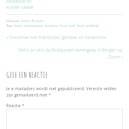
aardappel en
kruiden salade
Categorie:
Lunch
,
Recepten
Tags:
bieten
,
bietenhummus
,
boterham
,
brood
,
forel
,
lunch
,
makkelijk
« Smoothie met frambozen, gember en kardemom
Oeh’s en ah’s bij Restaurant Hemingway in Bergen op
Zoom »
GEEF EEN REACTIE
Je e-mailadres wordt niet gepubliceerd.
Vereiste velden
zijn gemarkeerd met
*
Reactie
*