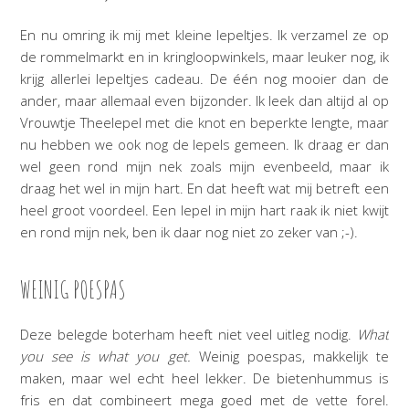
En nu omring ik mij met kleine lepeltjes. Ik verzamel ze op
de rommelmarkt en in kringloopwinkels, maar leuker nog, ik
krijg allerlei lepeltjes cadeau. De één nog mooier dan de
ander, maar allemaal even bijzonder. Ik leek dan altijd al op
Vrouwtje Theelepel met die knot en beperkte lengte, maar
nu hebben we ook nog de lepels gemeen. Ik draag er dan
wel geen rond mijn nek zoals mijn evenbeeld, maar ik
draag het wel in mijn hart. En dat heeft wat mij betreft een
heel groot voordeel. Een lepel in mijn hart raak ik niet kwijt
en rond mijn nek, ben ik daar nog niet zo zeker van ;-).
WEINIG POESPAS
Deze belegde boterham heeft niet veel uitleg nodig.
What
you see is what you get.
Weinig poespas, makkelijk te
maken, maar wel echt heel lekker. De bietenhummus is
fris en dat combineert mega goed met de vette forel.