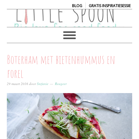
|
BLOG
GRATIS INSPIRATIESESSIE
Boterham met bietenhummus en
forel
29 maart 2016
door
Stefanie
Reageer