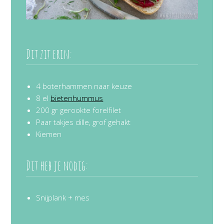
Dit zit erin:
4 boterhammen naar keuze
8 el
bietenhummus
200 gr gerookte forelfilet
Paar takjes dille, grof gehakt
Kiemen
Dit heb je nodig:
Snijplank + mes