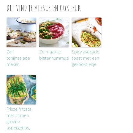
DIT VIND JE MISSCHIEN OOK LEUK
Zelf
Zo maak je
Spicy avocado
tonijnsalade
bietenhummus!
toast met een
maken
gekookt eitje
Frisse frittata
met citroen,
groene
aspergetips,