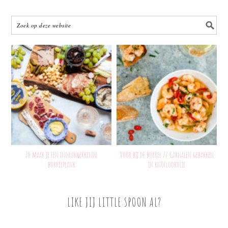
Zo maak je een indrukwekkende
Voor bij de borrel // Garnalen gebakken
borrelplank
in knoflookolie
LIKE JIJ LITTLE SPOON AL?