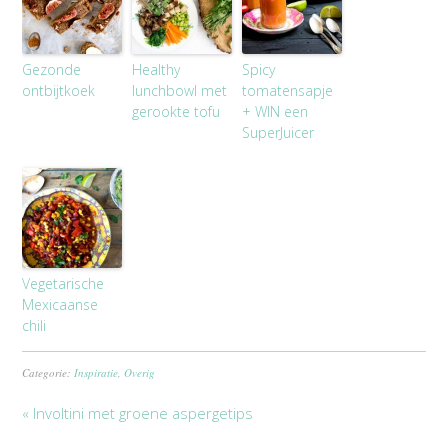
Gezonde
Healthy
Spicy
ontbijtkoek
lunchbowl met
tomatensapje
gerookte tofu
+ WIN een
SuperJuicer
Vegetarische
Mexicaanse
chili
Categorie:
Inspiratie
,
Overig
« Involtini met groene aspergetips