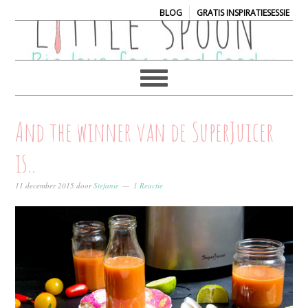
|
BLOG
GRATIS INSPIRATIESESSIE
And the winner van de SuperJuicer
is..
11 december 2015
door
Stefanie
1 Reactie