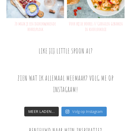
Zo maak je een indrukwekkende
Voor bij de borrel // Garnalen gebakken
borrelplank
in knoflookolie
LIKE JIJ LITTLE SPOON AL?
ZIEN WAT IK ALLEMAAL MEEMAAK? VOLG ME OP
INSTAGRAM!
MEER LADEN...
Volg op Instagram
BENIEUWD NAAR MIJN INSPIRATIE?