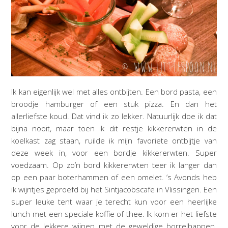
Ik kan eigenlijk wel met alles ontbijten. Een bord pasta, een
broodje hamburger of een stuk pizza. En dan het
allerliefste koud. Dat vind ik zo lekker. Natuurlijk doe ik dat
bijna nooit, maar toen ik dit restje kikkererwten in de
koelkast zag staan, ruilde ik mijn favoriete ontbijtje van
deze week in, voor een bordje kikkererwten. Super
voedzaam. Op zo’n bord kikkererwten teer ik langer dan
op een paar boterhammen of een omelet. ’s Avonds heb
ik wijntjes geproefd bij het Sintjacobscafe in Vlissingen. Een
super leuke tent waar je terecht kun voor een heerlijke
lunch met een speciale koffie of thee. Ik kom er het liefste
voor de lekkere wijnen met de geweldige borrelhappen.