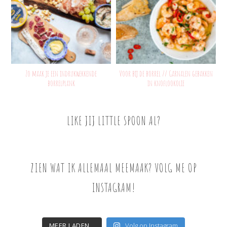
Zo maak je een indrukwekkende
Voor bij de borrel // Garnalen gebakken
borrelplank
in knoflookolie
LIKE JIJ LITTLE SPOON AL?
ZIEN WAT IK ALLEMAAL MEEMAAK? VOLG ME OP
INSTAGRAM!
MEER LADEN...
Volg op Instagram