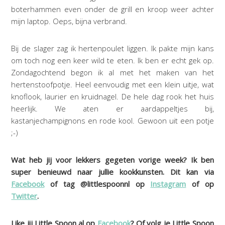
boterhammen even onder de grill en kroop weer achter
mijn laptop. Oeps, bijna verbrand.
Bij de slager zag ik hertenpoulet liggen. Ik pakte mijn kans
om toch nog een keer wild te eten. Ik ben er echt gek op.
Zondagochtend begon ik al met het maken van het
hertenstoofpotje. Heel eenvoudig met een klein uitje, wat
knoflook, laurier en kruidnagel. De hele dag rook het huis
heerlijk. We aten er aardappeltjes bij,
kastanjechampignons en rode kool. Gewoon uit een potje
;-)
Wat heb jij voor lekkers gegeten vorige week? Ik ben
super benieuwd naar jullie kookkunsten. Dit kan via
Facebook
of tag @littlespoonnl op
Instagram
of op
Twitter
.
Like jij Little Spoon al op
Facebook
? Of volg je Little Spoon