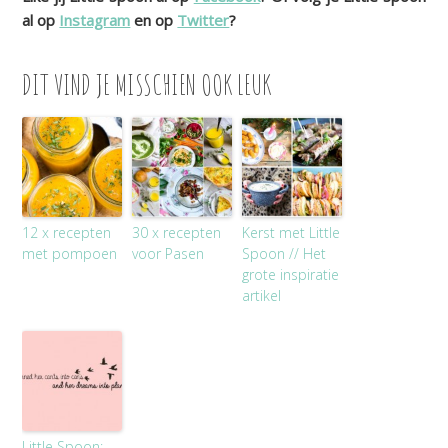
al op
Instagram
en op
Twitter
?
DIT VIND JE MISSCHIEN OOK LEUK
12 x recepten
30 x recepten
Kerst met Little
met pompoen
voor Pasen
Spoon // Het
grote inspiratie
artikel
Little Spoon: