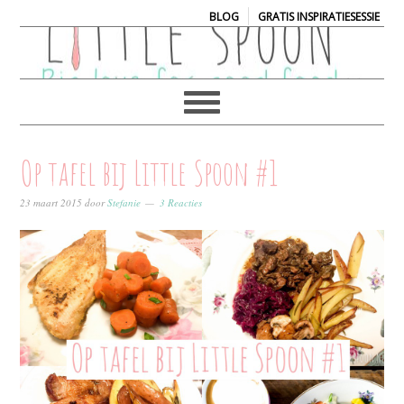
|
BLOG
GRATIS INSPIRATIESESSIE
Op tafel bij Little Spoon #1
23 maart 2015
door
Stefanie
3 Reacties