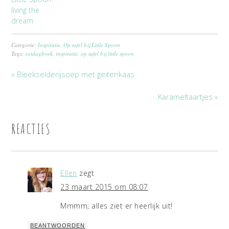
living the
dream
Categorie:
Inspiratie
,
Op tafel bij Little Spoon
Tags:
eetdagboek
,
inspiratie
,
op tafel bij little spoon
« Bleekselderijsoep met geitenkaas
Karameltaartjes »
REACTIES
Ellen
zegt
23 maart 2015 om 08:07
Mmmm, alles ziet er heerlijk uit!
BEANTWOORDEN