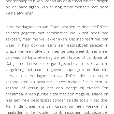
boodschappen kijken. Vooral als er allemaal lekkere dingen
op de band liggen. Zijn er nog meer mensen met deze
kleine afwijking?
In de eetdagboeken van Grazia worden er door de BN’ers
salades gegeten met combinaties die ik zelf nooit had
gekozen, maar me wel lekker lijken. Dat inspireert me dan
weer. Ik heb ook wel eens een eetdagboek gelezen in
Grazia van een BN’er, jammer genoeg weet ik niet meer
van wie, die bijna elke dag wel een kroket of candybar at.
Dat gaf me dan weer een goed gevoel over mezelf, want in
vergelijking met haar at ik gewoon super gezond. Natuurlijk
lees je ook eetdagboeken van BN’ers die altijd super
gezond eten en bewuste keuzes maken. Eet je echt zo
gezond of verzin je het een beetje bij elkaar? Een
cheatmeal is een puntje pizza met een mega XL salade en
niet een hele bezorgpizza zonder salade zoals ik dat doe.
Als ik de vraag krijg van Grazia om een weekje mijn
maaltijden bij te houden, ga ik misschien ook gezonder