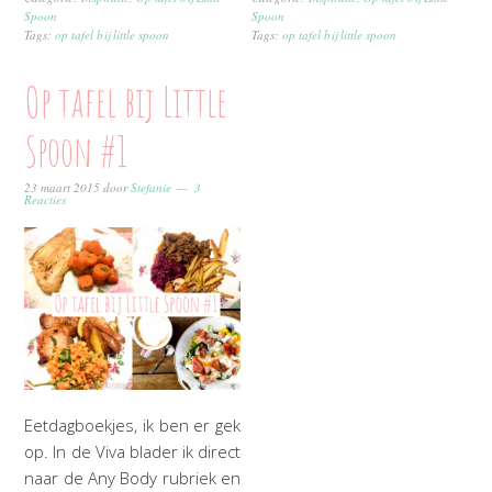
Spoon
Spoon
Tags:
op tafel bij little spoon
Tags:
op tafel bij little spoon
Op tafel bij Little
Spoon #1
23 maart 2015
door
Stefanie
3
Reacties
Eetdagboekjes, ik ben er gek
op. In de Viva blader ik direct
naar de Any Body rubriek en