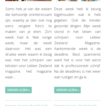
Soms heb je van die weken
Deze week heb ik keurig
die behoorlijk oninteressant
bijgehouden wat ik heb
zijn, waarbij je dan ook nog
gegeten. Ook de minder
eens vergeet foto’s te
gezonde dingen. Mijn week
maken van je eten. Zo’n
stond in het teken van
week had ik. Niet vorige
schrijven voor Lekker
week, maar de week
Zeeland Magazine.
daarvoor. Het was een
Aankomende week is de
drukke week waarin ik bezig
deadline. Best spannend,
was met het schrijven van
want het is voor het eerst
teksten voor Lekker Zeeland
dat ik professioneel schrijf.
magazine. Het magazine
Na de deadlines is het weer
waar…
wat rustiger en ga ik…
VERDER LEZEN »
VERDER LEZEN »
Categorie:
Inspiratie
,
Op tafel bij Little
Categorie:
Inspiratie
,
Op tafel bij Little