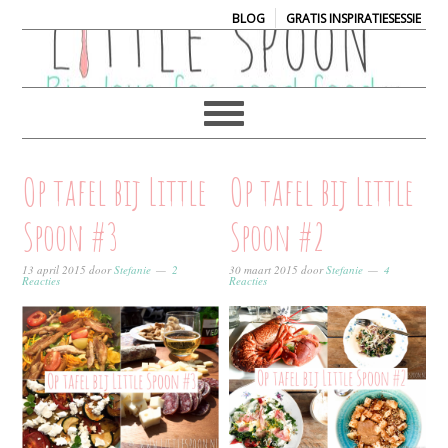
|
BLOG
GRATIS INSPIRATIESESSIE
Op tafel bij Little
Op tafel bij Little
Spoon #3
Spoon #2
13 april 2015
door
Stefanie
2
30 maart 2015
door
Stefanie
4
Reacties
Reacties