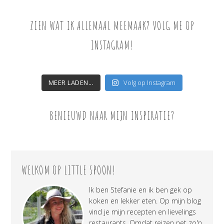
ZIEN WAT IK ALLEMAAL MEEMAAK? VOLG ME OP
INSTAGRAM!
MEER LADEN...
Volg op Instagram
BENIEUWD NAAR MIJN INSPIRATIE?
WELKOM OP LITTLE SPOON!
Ik ben Stefanie en ik ben gek op
koken en lekker eten. Op mijn blog
vind je mijn recepten en lievelings
restaurants. Omdat reizen net zo'n