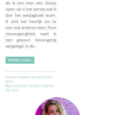
als ik een keer een Grazia
open sla is het eerste wat ik
doe het eetdagboek lezen.
Ik vind het heerlijk om te
zien wat anderen eten. Pure
nieuwsgierigheid, want ik
ben gewoon nieuwsgierig
aangelegd. In de…
VERDER LEZEN »
Categorie:
Inspiratie
,
Op tafel bij Little
Spoon
Tags:
eetdagboek
,
inspiratie
,
op tafel bij
little spoon