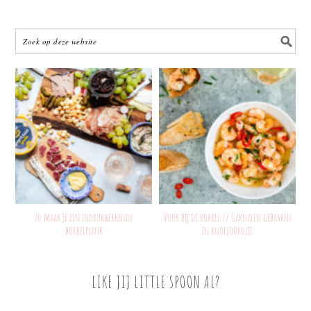
Zo maak je een indrukwekkende
Voor bij de borrel // Garnalen gebakken
borrelplank
in knoflookolie
LIKE JIJ LITTLE SPOON AL?