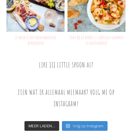
Zo maak je een indrukwekkende
Voor bij de borrel // Garnalen gebakken
borrelplank
in knoflookolie
LIKE JIJ LITTLE SPOON AL?
ZIEN WAT IK ALLEMAAL MEEMAAK? VOLG ME OP
INSTAGRAM!
MEER LADEN...
Volg op Instagram