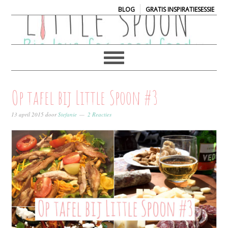
|
BLOG
GRATIS INSPIRATIESESSIE
Op tafel bij Little Spoon #3
13 april 2015
door
Stefanie
2 Reacties