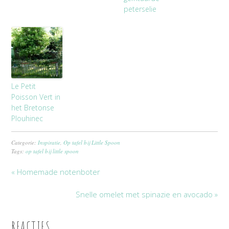
peterselie
Le Petit
Poisson Vert in
het Bretonse
Plouhinec
Categorie:
Inspiratie
,
Op tafel bij Little Spoon
Tags:
op tafel bij little spoon
« Homemade notenboter
Snelle omelet met spinazie en avocado »
REACTIES