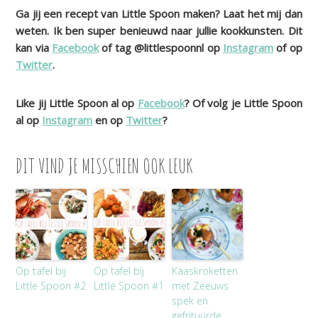
Ga jij een recept van Little Spoon maken? Laat het mij dan
weten. Ik ben super benieuwd naar jullie kookkunsten. Dit
kan via
Facebook
of tag @littlespoonnl op
Instagram
of op
Twitter
.
Like jij Little Spoon al op
Facebook
? Of volg je Little Spoon
al op
Instagram
en op
Twitter
?
DIT VIND JE MISSCHIEN OOK LEUK
Op tafel bij
Op tafel bij
Kaaskroketten
Little Spoon #2
Little Spoon #1
met Zeeuws
spek en
gefrituurde