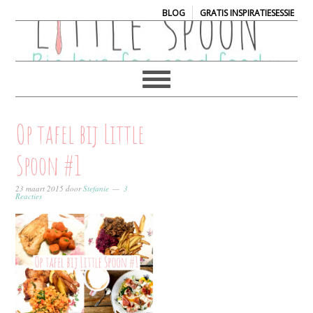
|
BLOG
GRATIS INSPIRATIESESSIE
Op tafel bij Little
Spoon #1
23 maart 2015
door
Stefanie
3
Reacties