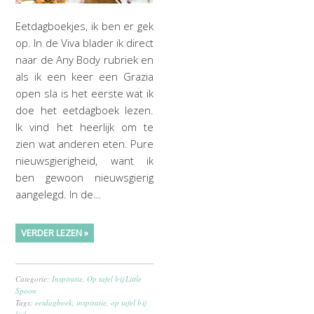
Eetdagboekjes, ik ben er gek
op. In de Viva blader ik direct
naar de Any Body rubriek en
als ik een keer een Grazia
open sla is het eerste wat ik
doe het eetdagboek lezen.
Ik vind het heerlijk om te
zien wat anderen eten. Pure
nieuwsgierigheid, want ik
ben gewoon nieuwsgierig
aangelegd. In de…
VERDER LEZEN »
Categorie:
Inspiratie
,
Op tafel bij Little
Spoon
Tags:
eetdagboek
,
inspiratie
,
op tafel bij