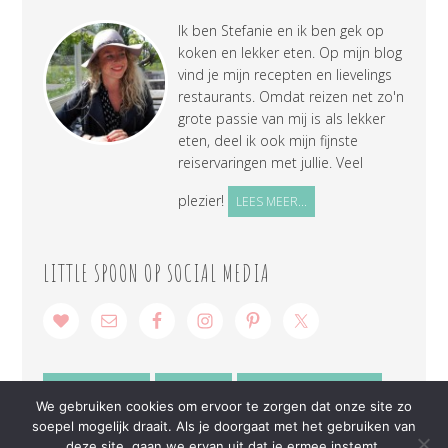
Ik ben Stefanie en ik ben gek op
koken en lekker eten. Op mijn blog
vind je mijn recepten en lievelings
restaurants. Omdat reizen net zo'n
grote passie van mij is als lekker
eten, deel ik ook mijn fijnste
reiservaringen met jullie. Veel
plezier!
LEES MEER...
LITTLE SPOON OP SOCIAL MEDIA
SAMENWERKEN
CONTACT
PRIVACY VERKLARING
We gebruiken cookies om ervoor te zorgen dat onze site zo
soepel mogelijk draait. Als je doorgaat met het gebruiken van
deze site, gaan we ervan uit dat je ermee instemt.