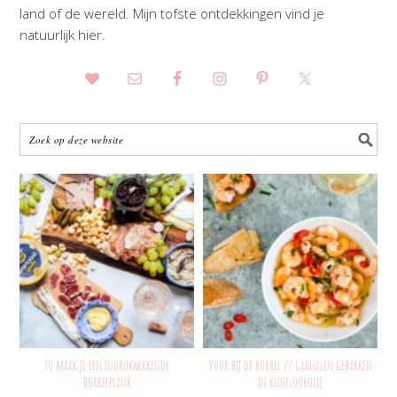
land of de wereld. Mijn tofste ontdekkingen vind je
natuurlijk hier.
Zo maak je een indrukwekkende
Voor bij de borrel // Garnalen gebakken
borrelplank
in knoflookolie