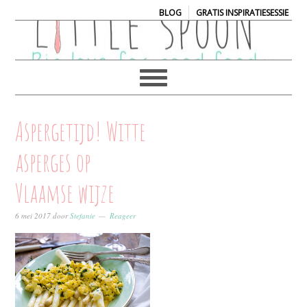
|
BLOG
GRATIS INSPIRATIESESSIE
Aspergetijd! Witte
asperges op
Vlaamse wijze
6 mei 2017
door
Stefanie
Reageer