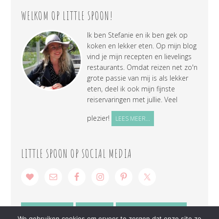
WELKOM OP LITTLE SPOON!
Ik ben Stefanie en ik ben gek op
koken en lekker eten. Op mijn blog
vind je mijn recepten en lievelings
restaurants. Omdat reizen net zo'n
grote passie van mij is als lekker
eten, deel ik ook mijn fijnste
reiservaringen met jullie. Veel
plezier!
LEES MEER...
LITTLE SPOON OP SOCIAL MEDIA
SAMENWERKEN
CONTACT
PRIVACY VERKLARING
We gebruiken cookies om ervoor te zorgen dat onze site zo