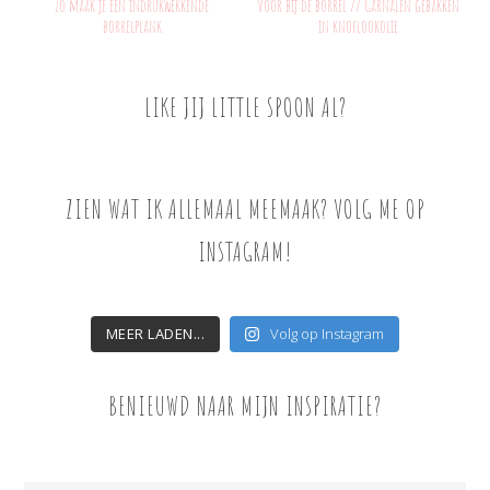
Zo maak je een indrukwekkende
Voor bij de borrel // Garnalen gebakken
borrelplank
in knoflookolie
LIKE JIJ LITTLE SPOON AL?
ZIEN WAT IK ALLEMAAL MEEMAAK? VOLG ME OP
INSTAGRAM!
MEER LADEN...
Volg op Instagram
BENIEUWD NAAR MIJN INSPIRATIE?