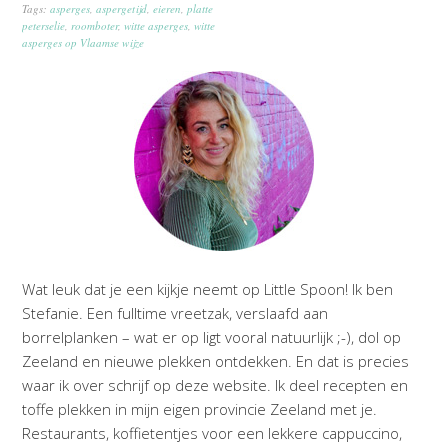
Tags:
asperges
,
aspergetijd
,
eieren
,
platte
peterselie
,
roomboter
,
witte asperges
,
witte
asperges op Vlaamse wijze
Wat leuk dat je een kijkje neemt op Little Spoon! Ik ben
Stefanie. Een fulltime vreetzak, verslaafd aan
borrelplanken – wat er op ligt vooral natuurlijk ;-), dol op
Zeeland en nieuwe plekken ontdekken. En dat is precies
waar ik over schrijf op deze website. Ik deel recepten en
toffe plekken in mijn eigen provincie Zeeland met je.
Restaurants, koffietentjes voor een lekkere cappuccino,