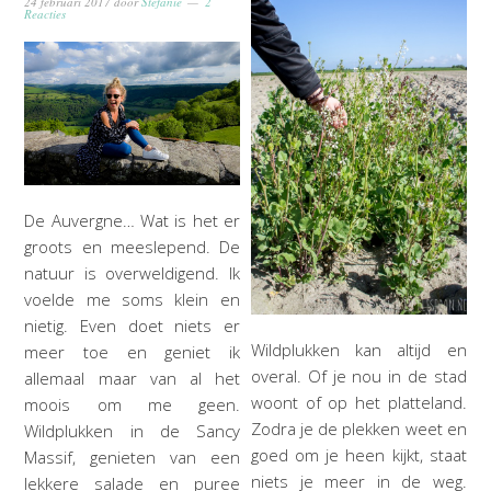
24 februari 2017
door
Stefanie
2
Reacties
De Auvergne… Wat is het er
groots en meeslepend. De
natuur is overweldigend. Ik
voelde me soms klein en
nietig. Even doet niets er
Wildplukken kan altijd en
meer toe en geniet ik
overal. Of je nou in de stad
allemaal maar van al het
woont of op het platteland.
moois om me geen.
Zodra je de plekken weet en
Wildplukken in de Sancy
goed om je heen kijkt, staat
Massif, genieten van een
niets je meer in de weg.
lekkere salade en puree