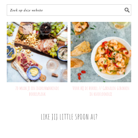
Zo maak je een indrukwekkende
Voor bij de borrel // Garnalen gebakken
borrelplank
in knoflookolie
LIKE JIJ LITTLE SPOON AL?