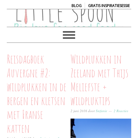
|
BLOG
GRATIS INSPIRATIESESSIE
Reisdagboek
Wildplukken in
Auvergne #2:
Zeeland met Thijs
wildplukken in de
Meliefste +
bergen en kletsen
wildpluktips
met Franse
2 juni 2016
door
Stefanie
2 Reacties
katten