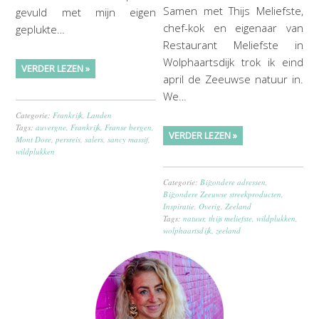
Samen met Thijs Meliefste,
gevuld met mijn eigen
chef-kok en eigenaar van
geplukte…
Restaurant Meliefste in
Wolphaartsdijk trok ik eind
VERDER LEZEN »
april de Zeeuwse natuur in.
We…
Categorie:
Frankrijk
,
Landen
Tags:
auvergne
,
Frankrijk
,
Franse bergen
,
VERDER LEZEN »
Mont Dore
,
persreis
,
salers
,
sancy massif
,
wildplukken
Categorie:
Bijzondere adressen
,
Bijzondere Zeeuwse streekproducten
,
Inspiratie
,
Overig
,
Zeeland
Tags:
natuur
,
thijs meliefste
,
wildplukken
,
wolphaartsdijk
,
zeeland