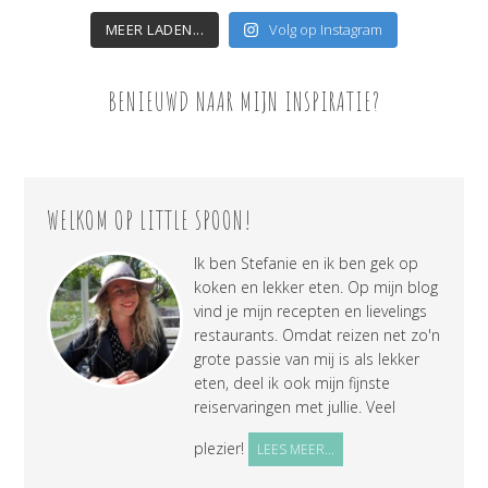
MEER LADEN...
Volg op Instagram
BENIEUWD NAAR MIJN INSPIRATIE?
WELKOM OP LITTLE SPOON!
Ik ben Stefanie en ik ben gek op
koken en lekker eten. Op mijn blog
vind je mijn recepten en lievelings
restaurants. Omdat reizen net zo'n
grote passie van mij is als lekker
eten, deel ik ook mijn fijnste
reiservaringen met jullie. Veel
plezier!
LEES MEER...