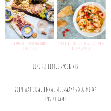
Zo maak je een indrukwekkende
Voor bij de borrel // Garnalen gebakken
borrelplank
in knoflookolie
LIKE JIJ LITTLE SPOON AL?
ZIEN WAT IK ALLEMAAL MEEMAAK? VOLG ME OP
INSTAGRAM!