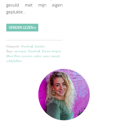
gevuld met mijn eigen
geplukte…
VERDER LEZEN »
Categorie:
Frankrijk
,
Landen
Tags:
auvergne
,
Frankrijk
,
Franse bergen
,
Mont Dore
,
persreis
,
salers
,
sancy massif
,
wildplukken