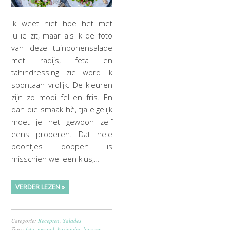
Ik weet niet hoe het met
jullie zit, maar als ik de foto
van deze tuinbonensalade
met radijs, feta en
tahindressing zie word ik
spontaan vrolijk. De kleuren
zijn zo mooi fel en fris. En
dan die smaak hè, tja eigelijk
moet je het gewoon zelf
eens proberen. Dat hele
boontjes doppen is
misschien wel een klus,…
VERDER LEZEN »
Categorie:
Recepten
,
Salades
Tags:
feta
,
gezond
,
koriander
,
love my