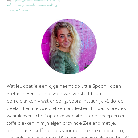
salad
,
radijs
,
salade
,
samenwerking
,
tahin
,
tuinbonen
Wat leuk dat je een kijkje neemt op Little Spoon! Ik ben
Stefanie. Een fulltime vreetzak, verslaafd aan
borrelplanken – wat er op ligt vooral natuurlijk ;-), dol op
Zeeland en nieuwe plekken ontdekken. En dat is precies
waar ik over schrijf op deze website. Ik deel recepten en
toffe plekken in mijn eigen provincie Zeeland met je.
Restaurants, koffietentjes voor een lekkere cappuccino,
lunchplekken, maar ook B&B’s met een geweldig ontbijt. Af