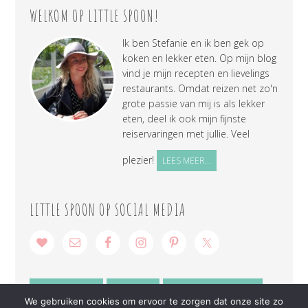
WELKOM OP LITTLE SPOON!
Ik ben Stefanie en ik ben gek op
koken en lekker eten. Op mijn blog
vind je mijn recepten en lievelings
restaurants. Omdat reizen net zo'n
grote passie van mij is als lekker
eten, deel ik ook mijn fijnste
reiservaringen met jullie. Veel
plezier!
LEES MEER...
LITTLE SPOON OP SOCIAL MEDIA
SAMENWERKEN
CONTACT
PRIVACY VERKLARING
We gebruiken cookies om ervoor te zorgen dat onze site zo