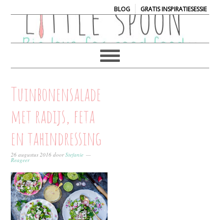
|
BLOG
GRATIS INSPIRATIESESSIE
Tuinbonensalade
met radijs, feta
en tahindressing
26 augustus 2016
door
Stefanie
Reageer