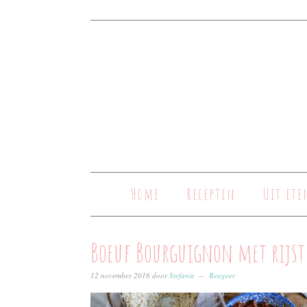
Home
Recepten
Uit ete
Boeuf Bourguignon met rijst
12 november 2016
door
Stefanie
Reageer