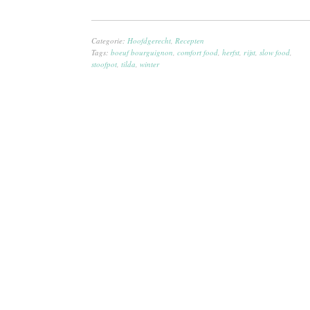
Categorie:
Hoofdgerecht
,
Recepten
Tags:
boeuf bourguignon
,
comfort food
,
herfst
,
rijst
,
slow food
,
stoofpot
,
tilda
,
winter