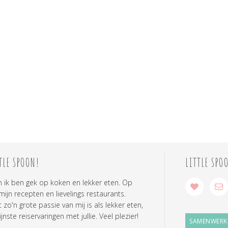
TLE SPOON!
LITTLE SPO
n ik ben gek op koken en lekker eten. Op
 mijn recepten en lievelings restaurants.
zo'n grote passie van mij is als lekker eten,
ijnste reiservaringen met jullie. Veel plezier!
SAMENWERK