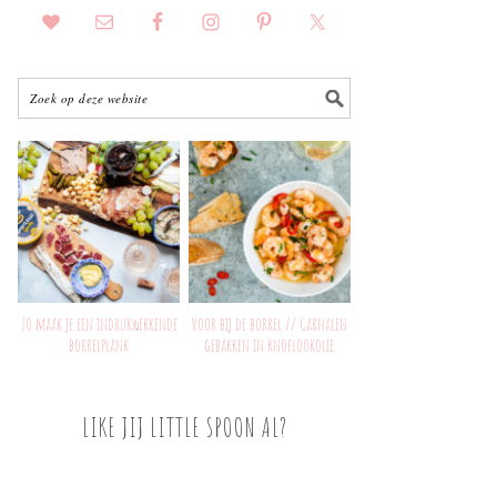
Zo maak je een indrukwekkende
Voor bij de borrel // Garnalen
borrelplank
gebakken in knoflookolie
LIKE JIJ LITTLE SPOON AL?