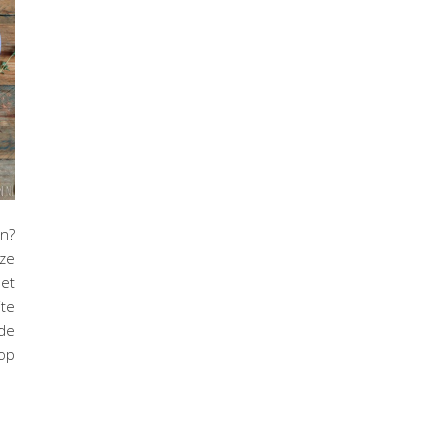
en?
ze
het
ite
 de
 op