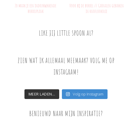
Zo maak je een indrukwekkende
Voor bij de borrel // Garnalen gebakken
borrelplank
in knoflookolie
LIKE JIJ LITTLE SPOON AL?
ZIEN WAT IK ALLEMAAL MEEMAAK? VOLG ME OP
INSTAGRAM!
MEER LADEN...
Volg op Instagram
BENIEUWD NAAR MIJN INSPIRATIE?