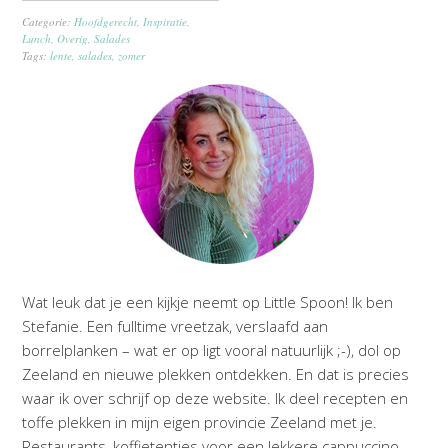
Categorie:
Hoofdgerecht
,
Inspiratie
,
Lunch
,
Overig
,
Salades
Tags:
lente
,
salades
,
zomer
Wat leuk dat je een kijkje neemt op Little Spoon! Ik ben
Stefanie. Een fulltime vreetzak, verslaafd aan
borrelplanken – wat er op ligt vooral natuurlijk ;-), dol op
Zeeland en nieuwe plekken ontdekken. En dat is precies
waar ik over schrijf op deze website. Ik deel recepten en
toffe plekken in mijn eigen provincie Zeeland met je.
Restaurants, koffietentjes voor een lekkere cappuccino,