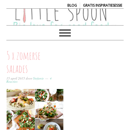
|
BLOG
GRATIS INSPIRATIESESSIE
5 x zomerse
salades
15 april 2015
door
Stefanie
4
Reacties